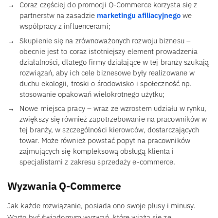
Coraz częściej do promocji Q-Commerce korzysta się z
partnerstw na zasadzie
marketingu afiliacyjnego
we
współpracy z influencerami;
Skupienie się na zrównoważonych rozwoju biznesu –
obecnie jest to coraz istotniejszy element prowadzenia
działalności, dlatego firmy działające w tej branży szukają
rozwiązań, aby ich cele biznesowe były realizowane w
duchu ekologii, troski o środowisko i społeczność np.
stosowanie opakowań wielokrotnego użytku;
Nowe miejsca pracy – wraz ze wzrostem udziału w rynku,
zwiększy się również zapotrzebowanie na pracowników w
tej branży, w szczególności kierowców, dostarczających
towar. Może również powstać popyt na pracowników
zajmujących się kompleksową obsługą klienta i
specjalistami z zakresu sprzedaży e-commerce.
Wyzwania Q-Commerce
Jak każde rozwiązanie, posiada ono swoje plusy i minusy.
Warto być świadomym wyzwań, które wiążą się ze