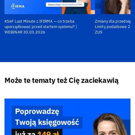
KSeF Last Minute z IFIRMA — co trzeba
Zmiany dla przedsiębi
uporządkować przed startem systemu? |
Limity podatkowe 202
WEBINAR 30.03.2026
ZUS
Może te tematy też Cię zaciekawią