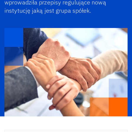
wprowadziła przepisy regulujące nową
instytucję jaką jest grupa spółek.