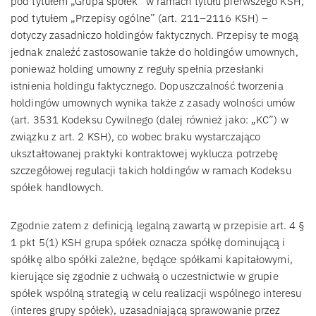
pod tytułem „Grupa spółek” w ramach tytułu pierwszego KSH,
pod tytułem „Przepisy ogólne” (art. 211–2116 KSH) –
dotyczy zasadniczo holdingów faktycznych. Przepisy te mogą
jednak znaleźć zastosowanie także do holdingów umownych,
ponieważ holding umowny z reguły spełnia przesłanki
istnienia holdingu faktycznego. Dopuszczalność tworzenia
holdingów umownych wynika także z zasady wolności umów
(art. 3531 Kodeksu Cywilnego (dalej również jako: „KC”) w
związku z art. 2 KSH), co wobec braku wystarczająco
ukształtowanej praktyki kontraktowej wyklucza potrzebę
szczegółowej regulacji takich holdingów w ramach Kodeksu
spółek handlowych.
Zgodnie zatem z definicją legalną zawartą w przepisie art. 4 §
1 pkt 5(1) KSH grupa spółek oznacza spółkę dominującą i
spółkę albo spółki zależne, będące spółkami kapitałowymi,
kierujące się zgodnie z uchwałą o uczestnictwie w grupie
spółek wspólną strategią w celu realizacji wspólnego interesu
(interes grupy spółek), uzasadniającą sprawowanie przez