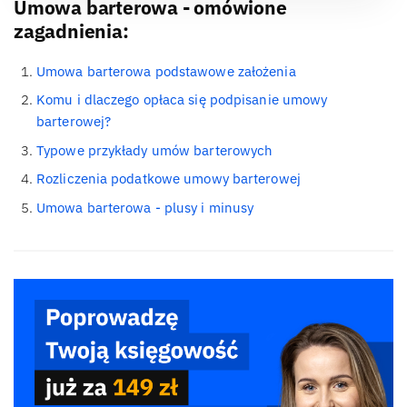
Umowa barterowa - omówione
zagadnienia:
Umowa barterowa podstawowe założenia
Komu i dlaczego opłaca się podpisanie umowy
barterowej?
Typowe przykłady umów barterowych
Rozliczenia podatkowe umowy barterowej
Umowa barterowa - plusy i minusy