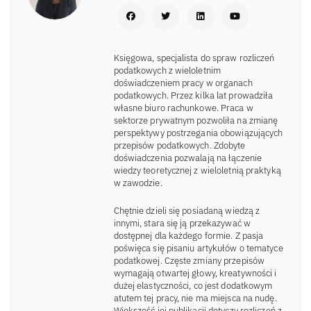
Księgowa, specjalista do spraw rozliczeń
podatkowych z wieloletnim
doświadczeniem pracy w organach
podatkowych. Przez kilka lat prowadziła
własne biuro rachunkowe. Praca w
sektorze prywatnym pozwoliła na zmianę
perspektywy postrzegania obowiązujących
przepisów podatkowych. Zdobyte
doświadczenia pozwalają na łączenie
wiedzy teoretycznej z wieloletnią praktyką
w zawodzie.
Chętnie dzieli się posiadaną wiedzą z
innymi, stara się ją przekazywać w
dostępnej dla każdego formie. Z pasja
poświęca się pisaniu artykułów o tematyce
podatkowej. Częste zmiany przepisów
wymagają otwartej głowy, kreatywności i
dużej elastyczności, co jest dodatkowym
atutem tej pracy, nie ma miejsca na nudę.
Większość jej publikacji dotyczy rozliczeń z