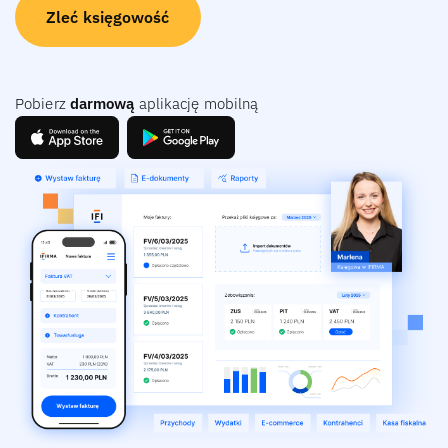
Zleć księgowość
Pobierz
darmową
aplikację mobilną