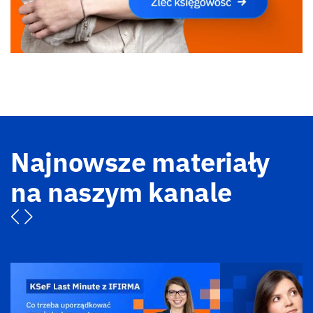
Najnowsze materiały
na naszym kanale