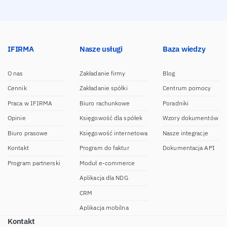
IFIRMA
Nasze usługi
Baza wiedzy
O nas
Zakładanie firmy
Blog
Cennik
Zakładanie spółki
Centrum pomocy
Praca w IFIRMA
Biuro rachunkowe
Poradniki
Opinie
Księgowość dla spółek
Wzory dokumentów
Biuro prasowe
Księgowość internetowa
Nasze integracje
Kontakt
Program do faktur
Dokumentacja API
Program partnerski
Moduł e-commerce
Aplikacja dla NDG
CRM
Aplikacja mobilna
Kontakt