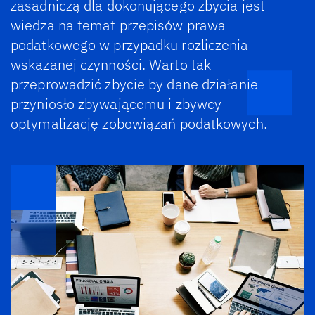
zasadniczą dla dokonującego zbycia jest
wiedza na temat przepisów prawa
podatkowego w przypadku rozliczenia
wskazanej czynności. Warto tak
przeprowadzić zbycie by dane działanie
przyniosło zbywającemu i zbywcy
optymalizację zobowiązań podatkowych.