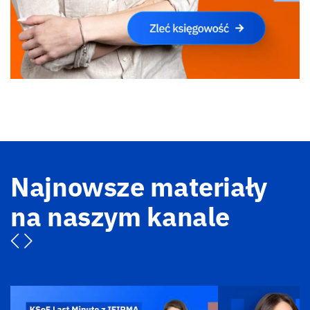
Najnowsze materiały
na naszym kanale