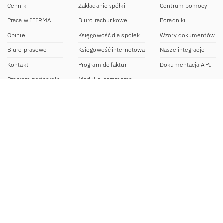
Cennik
Zakładanie spółki
Centrum pomocy
Praca w IFIRMA
Biuro rachunkowe
Poradniki
Opinie
Księgowość dla spółek
Wzory dokumentów
Biuro prasowe
Księgowość internetowa
Nasze integracje
Kontakt
Program do faktur
Dokumentacja API
Program partnerski
Moduł e-commerce
Aplikacja dla NDG
CRM
Aplikacja mobilna
Kontakt
BOK IFIRMA
pon-pt. 9:00 – 20:00
bok@ifirma.pl
71 769 55 15
Biuro Rachunkowe
pon.-pt. 9:00 - 18:00