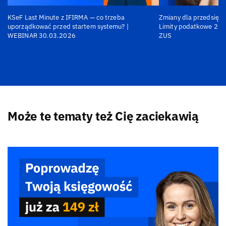
KSeF Last Minute z IFIRMA — co trzeba
Zmiany dla przedsiębi
uporządkować przed startem systemu? |
Limity podatkowe 202
WEBINAR 30.03.2026
ZUS
Może te tematy też Cię zaciekawią