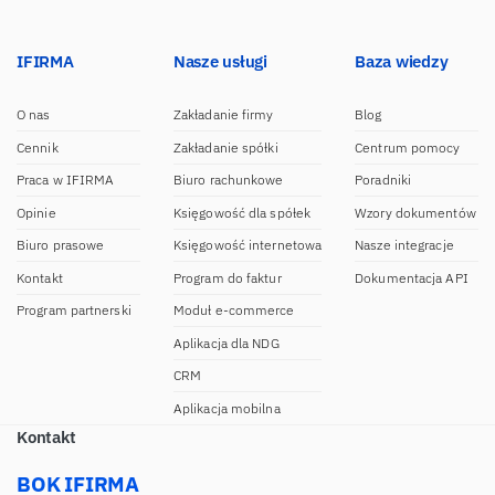
IFIRMA
Nasze usługi
Baza wiedzy
O nas
Zakładanie firmy
Blog
Cennik
Zakładanie spółki
Centrum pomocy
Praca w IFIRMA
Biuro rachunkowe
Poradniki
Opinie
Księgowość dla spółek
Wzory dokumentów
Biuro prasowe
Księgowość internetowa
Nasze integracje
Kontakt
Program do faktur
Dokumentacja API
Program partnerski
Moduł e-commerce
Aplikacja dla NDG
CRM
Aplikacja mobilna
Kontakt
BOK IFIRMA