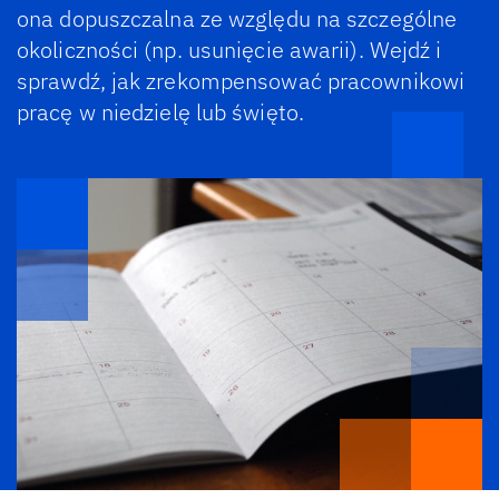
ona dopuszczalna ze względu na szczególne
okoliczności (np. usunięcie awarii). Wejdź i
sprawdź, jak zrekompensować pracownikowi
pracę w niedzielę lub święto.