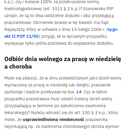
k.p.), czy i kolejne 100% za przekroczenie normy
średniotygodniowej (art. 1511 § 2 k.p.)? Stanowisko PIP
uznaje, że są to dwa oddzielne dodatki i oba przysługują
pracownikowi. Odmienne zdanie w tej kwestii ma Sąd
Najwyższy, który w uchwale z dnia 15 lutego 2006 r. (
sygn.
akt II PZP 11/05
) przyjął, że w opisanym przypadku
występuje tylko jedna podstawa do wypłacenia dodatku.
Odbiór dnia wolnego za pracę w niedzielę
a choroba
Może się zdarzyć, że w dniu przewidzianym jako dzień wolny
wyznaczony za pracę w niedzielę lub święto, pracownik
zachoruje i będzie przebywał na tzw.
L4
. Czy w takim
przypadku pracodawca musi ustalić kolejny dzień wolny
(przypadający w terminie po zakończeniu zwolnienia
lekarskiego)? Należy odnieść się do art. 130 § 3 k.p., który
mówi, że
usprawiedliwiona nieobecność
pracownika
(wynikającą np. ze zwolnienia chorobowego) obniża wymiar