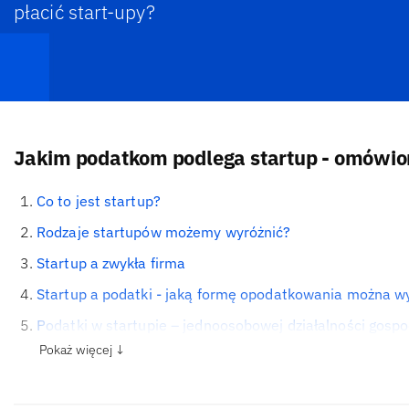
płacić start-upy?
Jakim podatkom podlega startup - omówio
Co to jest startup?
Rodzaje startupów możemy wyróżnić?
Startup a zwykła firma
Startup a podatki - jaką formę opodatkowania można w
Podatki w startupie – jednoosobowej działalności gospo
Pokaż więcej ↓