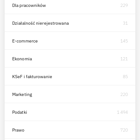
Dla pracowników
229
Działalność nierejestrowana
31
E-commerce
145
Ekonomia
121
KSeF i fakturowanie
85
Marketing
220
Podatki
1 494
Prawo
720