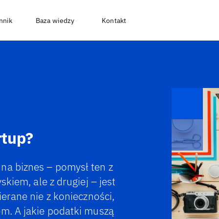
nnik
Baza wiedzy
Kontakt
rtup?
na biznes – pomysł ten z
skiem, ale z drugiej – jest
erane nie z konieczności,
em. A jakie podatki muszą