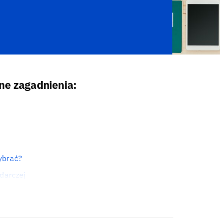
ne zagadnienia:
ybrać?
darczej