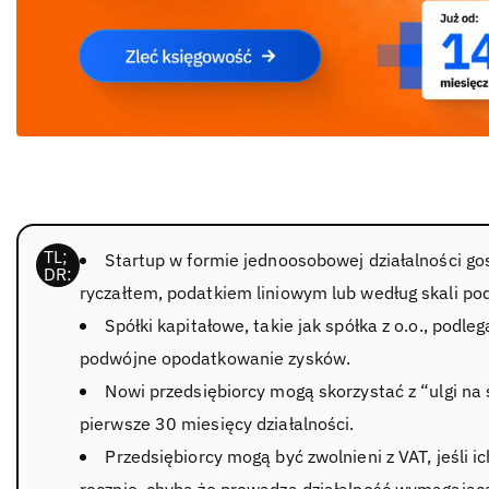
Startup w formie jednoosobowej działalności 
ryczałtem, podatkiem liniowym lub według skali po
Spółki kapitałowe, takie jak spółka z o.o., podl
podwójne opodatkowanie zysków.
Nowi przedsiębiorcy mogą skorzystać z “ulgi na 
pierwsze 30 miesięcy działalności.
Przedsiębiorcy mogą być zwolnieni z VAT, jeśli i
rocznie, chyba że prowadzą działalność wymagającą