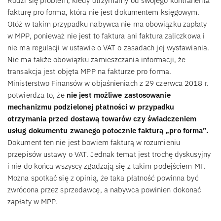
Rodzi się problem, kiedy otrzymamy od swojego kontrahenta
fakturę pro forma, która nie jest dokumentem księgowym.
Otóż w takim przypadku nabywca nie ma obowiązku zapłaty
w MPP, ponieważ nie jest to faktura ani faktura zaliczkowa i
nie ma regulacji w ustawie o VAT o zasadach jej wystawiania.
Nie ma także obowiązku zamieszczania informacji, że
transakcja jest objęta MPP na fakturze pro forma.
Ministerstwo Finansów w objaśnieniach z 29 czerwca 2018 r.
potwierdza to, że
nie jest możliwe zastosowanie
mechanizmu podzielonej płatności w przypadku
otrzymania przed dostawą towarów czy świadczeniem
usług dokumentu zwanego potocznie fakturą „pro forma”.
Dokument ten nie jest bowiem fakturą w rozumieniu
przepisów ustawy o VAT. Jednak temat jest trochę dyskusyjny
i nie do końca wszyscy zgadzają się z takim podejściem MF.
Można spotkać się z opinią, że taka płatność powinna być
zwrócona przez sprzedawcę, a nabywca powinien dokonać
zapłaty w MPP.