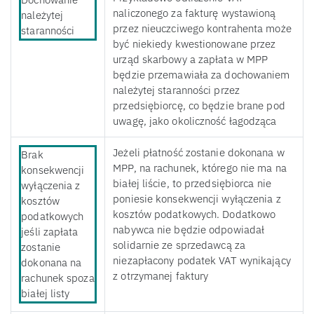
naliczonego za fakturę wystawioną
należytej
przez nieuczciwego kontrahenta może
staranności
być niekiedy kwestionowane przez
urząd skarbowy a zapłata w MPP
będzie przemawiała za dochowaniem
należytej staranności przez
przedsiębiorcę, co będzie brane pod
uwagę, jako okoliczność łagodząca
Jeżeli płatność zostanie dokonana w
Brak
MPP, na rachunek, którego nie ma na
konsekwencji
białej liście, to przedsiębiorca nie
wyłączenia z
poniesie konsekwencji wyłączenia z
kosztów
kosztów podatkowych. Dodatkowo
podatkowych
nabywca nie będzie odpowiadał
jeśli zapłata
solidarnie ze sprzedawcą za
zostanie
niezapłacony podatek VAT wynikający
dokonana na
z otrzymanej faktury
rachunek spoza
białej listy