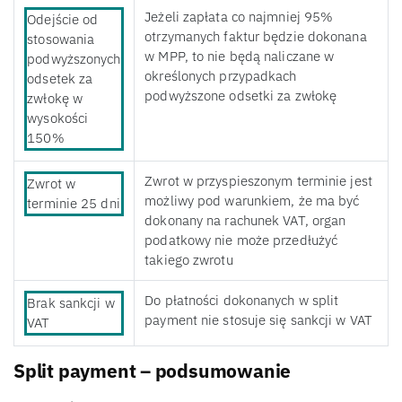
Jeżeli zapłata co najmniej 95%
Odejście od
otrzymanych faktur będzie dokonana
stosowania
w MPP, to nie będą naliczane w
podwyższonych
określonych przypadkach
odsetek za
podwyższone odsetki za zwłokę
zwłokę w
wysokości
150%
Zwrot w przyspieszonym terminie jest
Zwrot w
możliwy pod warunkiem, że ma być
terminie 25 dni
dokonany na rachunek VAT, organ
podatkowy nie może przedłużyć
takiego zwrotu
Do płatności dokonanych w split
Brak sankcji w
payment nie stosuje się sankcji w VAT
VAT
Split payment – podsumowanie