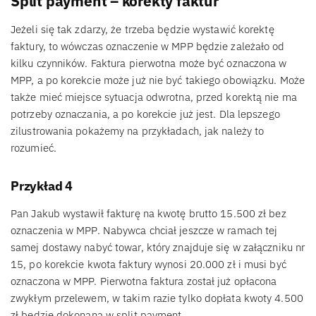
Split payment – korekty faktur
Jeżeli się tak zdarzy, że trzeba będzie wystawić korektę
faktury, to wówczas oznaczenie w MPP będzie zależało od
kilku czynników. Faktura pierwotna może być oznaczona w
MPP, a po korekcie może już nie być takiego obowiązku. Może
także mieć miejsce sytuacja odwrotna, przed korektą nie ma
potrzeby oznaczania, a po korekcie już jest. Dla lepszego
zilustrowania pokażemy na przykładach, jak należy to
rozumieć.
Przykład 4
Pan Jakub wystawił fakturę na kwotę brutto 15.500 zł bez
oznaczenia w MPP. Nabywca chciał jeszcze w ramach tej
samej dostawy nabyć towar, który znajduje się w załączniku nr
15, po korekcie kwota faktury wynosi 20.000 zł i musi być
oznaczona w MPP. Pierwotna faktura został już opłacona
zwykłym przelewem, w takim razie tylko dopłata kwoty 4.500
zł będzie dokonana w split payment.