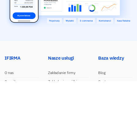
IFIRMA
Nasze usługi
Baza wiedzy
O nas
Zakładanie firmy
Blog
Cennik
Zakładanie spółki
Centrum pomocy
Praca w IFIRMA
Biuro rachunkowe
Poradniki
Opinie
Księgowość dla spółek
Wzory dokumentów
Biuro prasowe
Księgowość internetowa
Nasze integracje
Kontakt
Program do faktur
Dokumentacja API
Program partnerski
Moduł e-commerce
Aplikacja dla NDG