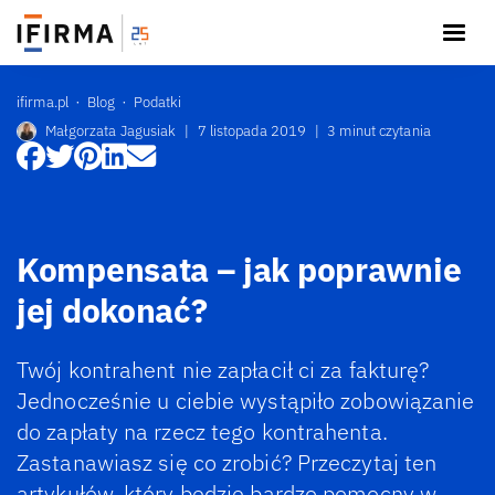
ifirma.pl
Blog
Podatki
Małgorzata Jagusiak
|
7 listopada 2019
|
3 minut czytania
Kompensata – jak poprawnie
jej dokonać?
Twój kontrahent nie zapłacił ci za fakturę?
Jednocześnie u ciebie wystąpiło zobowiązanie
do zapłaty na rzecz tego kontrahenta.
Zastanawiasz się co zrobić? Przeczytaj ten
artykułów, który będzie bardzo pomocny w