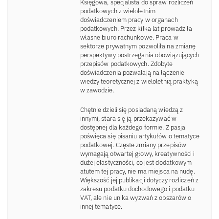
Księgowa, specjalista do spraw rozliczeń
podatkowych z wieloletnim
doświadczeniem pracy w organach
podatkowych. Przez kilka lat prowadziła
własne biuro rachunkowe. Praca w
sektorze prywatnym pozwoliła na zmianę
perspektywy postrzegania obowiązujących
przepisów podatkowych. Zdobyte
doświadczenia pozwalają na łączenie
wiedzy teoretycznej z wieloletnią praktyką
w zawodzie.
Chętnie dzieli się posiadaną wiedzą z
innymi, stara się ją przekazywać w
dostępnej dla każdego formie. Z pasja
poświęca się pisaniu artykułów o tematyce
podatkowej. Częste zmiany przepisów
wymagają otwartej głowy, kreatywności i
dużej elastyczności, co jest dodatkowym
atutem tej pracy, nie ma miejsca na nudę.
Większość jej publikacji dotyczy rozliczeń z
zakresu podatku dochodowego i podatku
VAT, ale nie unika wyzwań z obszarów o
innej tematyce.