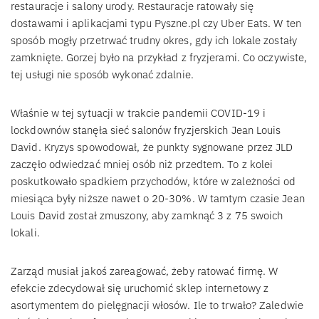
restauracje i salony urody. Restauracje ratowały się
dostawami i aplikacjami typu Pyszne.pl czy Uber Eats. W ten
sposób mogły przetrwać trudny okres, gdy ich lokale zostały
zamknięte. Gorzej było na przykład z fryzjerami. Co oczywiste,
tej usługi nie sposób wykonać zdalnie.
Właśnie w tej sytuacji w trakcie pandemii COVID-19 i
lockdownów stanęła sieć salonów fryzjerskich Jean Louis
David. Kryzys spowodował, że punkty sygnowane przez JLD
zaczęło odwiedzać mniej osób niż przedtem. To z kolei
poskutkowało spadkiem przychodów, które w zależności od
miesiąca były niższe nawet o 20-30%. W tamtym czasie Jean
Louis David został zmuszony, aby zamknąć 3 z 75 swoich
lokali.
Zarząd musiał jakoś zareagować, żeby ratować firmę. W
efekcie zdecydował się uruchomić sklep internetowy z
asortymentem do pielęgnacji włosów. Ile to trwało? Zaledwie