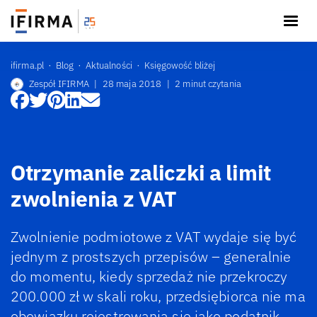
ifirma.pl
Blog
Aktualności
Księgowość bliżej
Zespół IFIRMA
|
28 maja 2018
|
2 minut czytania
Otrzymanie zaliczki a limit
zwolnienia z VAT
Zwolnienie podmiotowe z VAT wydaje się być
jednym z prostszych przepisów – generalnie
do momentu, kiedy sprzedaż nie przekroczy
200.000 zł w skali roku, przedsiębiorca nie ma
obowiązku rejestrowania się jako podatnik