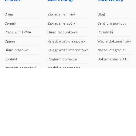
O nas
Zakładanie firmy
Blog
Cennik
Zakładanie spółki
Centrum pomocy
Praca w IFIRMA
Biuro rachunkowe
Poradniki
Opinie
Księgowość dla spółek
Wzory dokumentów
Biuro prasowe
Księgowość internetowa
Nasze integracje
Kontakt
Program do faktur
Dokumentacja API
Program partnerski
Moduł e-commerce
Aplikacja dla NDG
CRM
Aplikacja mobilna
Kontakt
BOK IFIRMA
pon-pt. 9:00 – 20:00
bok@ifirma.pl
71 769 55 15