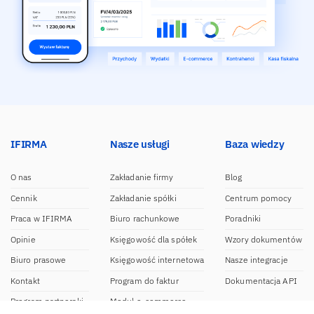
IFIRMA
Nasze usługi
Baza wiedzy
O nas
Zakładanie firmy
Blog
Cennik
Zakładanie spółki
Centrum pomocy
Praca w IFIRMA
Biuro rachunkowe
Poradniki
Opinie
Księgowość dla spółek
Wzory dokumentów
Biuro prasowe
Księgowość internetowa
Nasze integracje
Kontakt
Program do faktur
Dokumentacja API
Program partnerski
Moduł e-commerce