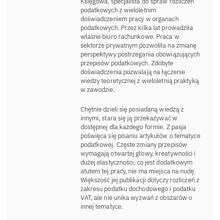
Księgowa, specjalista do spraw rozliczeń
podatkowych z wieloletnim
doświadczeniem pracy w organach
podatkowych. Przez kilka lat prowadziła
własne biuro rachunkowe. Praca w
sektorze prywatnym pozwoliła na zmianę
perspektywy postrzegania obowiązujących
przepisów podatkowych. Zdobyte
doświadczenia pozwalają na łączenie
wiedzy teoretycznej z wieloletnią praktyką
w zawodzie.
Chętnie dzieli się posiadaną wiedzą z
innymi, stara się ją przekazywać w
dostępnej dla każdego formie. Z pasja
poświęca się pisaniu artykułów o tematyce
podatkowej. Częste zmiany przepisów
wymagają otwartej głowy, kreatywności i
dużej elastyczności, co jest dodatkowym
atutem tej pracy, nie ma miejsca na nudę.
Większość jej publikacji dotyczy rozliczeń z
zakresu podatku dochodowego i podatku
VAT, ale nie unika wyzwań z obszarów o
innej tematyce.