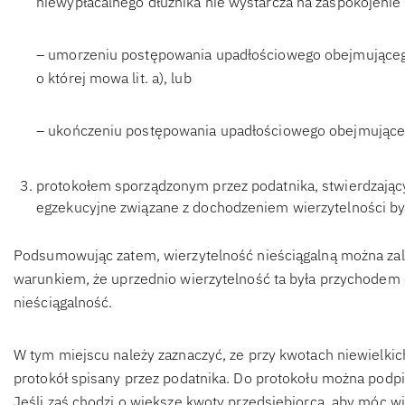
niewypłacalnego dłużnika nie wystarcza na zaspokojeni
– umorzeniu postępowania upadłościowego obejmującego 
o której mowa lit. a), lub
– ukończeniu postępowania upadłościowego obejmującego
protokołem sporządzonym przez podatnika, stwierdzają
egzekucyjne związane z dochodzeniem wierzytelności był
Podsumowując zatem, wierzytelność nieściągalną można zal
warunkiem, że uprzednio wierzytelność ta była przychodem
nieściągalność.
W tym miejscu należy zaznaczyć, ze przy kwotach niewielki
protokół spisany przez podatnika. Do protokołu można podp
Jeśli zaś chodzi o większe kwoty przedsiębiorca, aby móc w