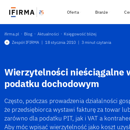
Oferta
Branże
Ce
ifirma.pl
Blog
Aktualności
Księgowość bliżej
Zespół IFIRMA
|
18 stycznia 2010
|
3 minut czytania
Wierzytelności nieściągalne 
podatku dochodowym
Często, podczas prowadzenia działalności gosp
że przedsiębiorca wystawi fakturę za towar lub 
zarówno dla podatku PIT, jak i VAT a kontrahen
Aby móc wpisać wierzytelność jako koszt uzys