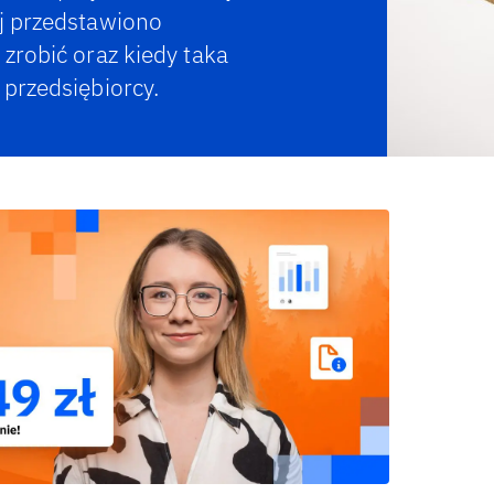
ej przedstawiono
zrobić oraz kiedy taka
 przedsiębiorcy.