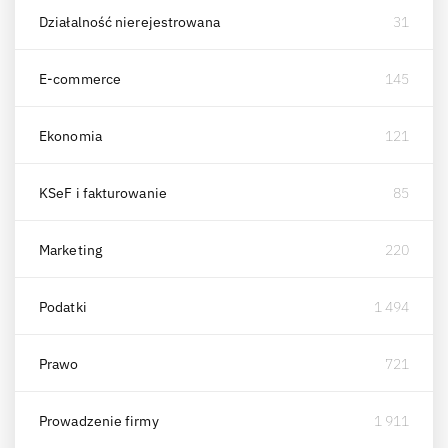
Działalność nierejestrowana
31
E-commerce
145
Ekonomia
121
KSeF i fakturowanie
85
Marketing
220
Podatki
1 494
Prawo
721
Prowadzenie firmy
1 911