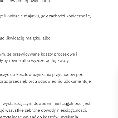
e kosztów postępowania lub
likwidację majątku, gdy zachodzi konieczność,
 likwidację majątku, albo
cym, że przewidywane koszty procesowe i
yby równe albo wyższe od tej kwoty.
iczyć do kosztów uzyskania przychodów pod
 oraz przedsiębiorca odpowiednio udokumentuje
ch wystarczającym dowodem nieściągalności jest
iąć wszystkie zebrane dowody nieściągalności.
ierzytelność wpisać do kosztów uzyskania