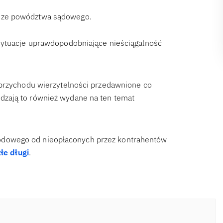
odze powództwa sądowego.
sytuacje uprawdopodobniające nieściągalność
 przychodu wierzytelności przedawnione co
zają to również wydane na ten temat
dowego od nieopłaconych przez kontrahentów
łe długi
.