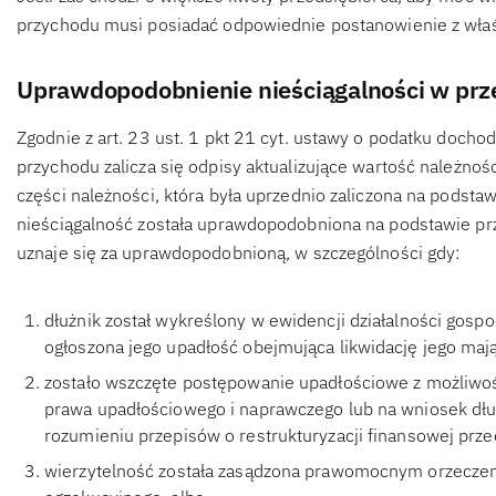
przychodu musi posiadać odpowiednie postanowienie z wła
Uprawdopodobnienie nieściągalności w prz
Zgodnie z art. 23 ust. 1 pkt 21 cyt. ustawy o podatku doch
przychodu zalicza się odpisy aktualizujące wartość należnoś
części należności, która była uprzednio zaliczona na podstaw
nieściągalność została uprawdopodobniona na podstawie prz
uznaje się za uprawdopodobnioną, w szczególności gdy:
dłużnik został wykreślony w ewidencji działalności gospod
ogłoszona jego upadłość obejmująca likwidację jego mają
zostało wszczęte postępowanie upadłościowe z możliwoś
prawa upadłościowego i naprawczego lub na wniosek dł
rozumieniu przepisów o restrukturyzacji finansowej prze
wierzytelność została zasądzona prawomocnym orzeczen