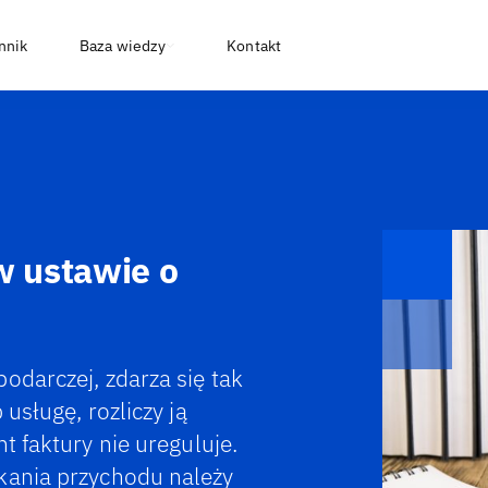
nnik
Baza wiedzy
Kontakt
w ustawie o
odarczej, zdarza się tak
usługę, rozliczy ją
t faktury nie ureguluje.
kania przychodu należy