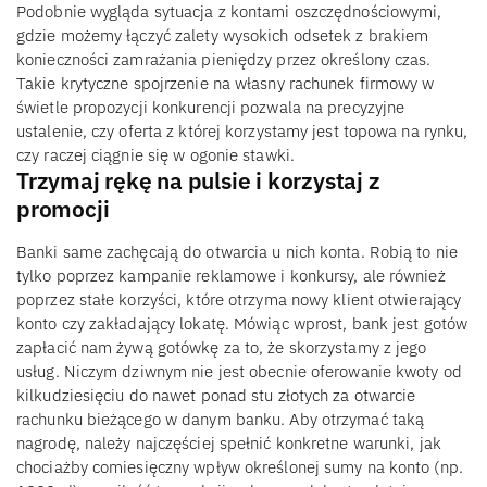
Podobnie wygląda sytuacja z kontami oszczędnościowymi,
gdzie możemy łączyć zalety wysokich odsetek z brakiem
konieczności zamrażania pieniędzy przez określony czas.
Takie krytyczne spojrzenie na własny rachunek firmowy w
świetle propozycji konkurencji pozwala na precyzyjne
ustalenie, czy oferta z której korzystamy jest topowa na rynku,
czy raczej ciągnie się w ogonie stawki.
Trzymaj rękę na pulsie i korzystaj z
promocji
Banki same zachęcają do otwarcia u nich konta. Robią to nie
tylko poprzez kampanie reklamowe i konkursy, ale również
poprzez stałe korzyści, które otrzyma nowy klient otwierający
konto czy zakładający lokatę. Mówiąc wprost, bank jest gotów
zapłacić nam żywą gotówkę za to, że skorzystamy z jego
usług. Niczym dziwnym nie jest obecnie oferowanie kwoty od
kilkudziesięciu do nawet ponad stu złotych za otwarcie
rachunku bieżącego w danym banku. Aby otrzymać taką
nagrodę, należy najczęściej spełnić konkretne warunki, jak
chociażby comiesięczny wpływ określonej sumy na konto (np.