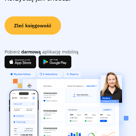
Zleć księgowość
Pobierz
darmową
aplikację mobilną