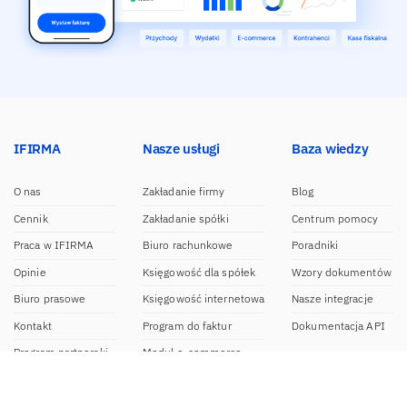
IFIRMA
Nasze usługi
Baza wiedzy
O nas
Zakładanie firmy
Blog
Cennik
Zakładanie spółki
Centrum pomocy
Praca w IFIRMA
Biuro rachunkowe
Poradniki
Opinie
Księgowość dla spółek
Wzory dokumentów
Biuro prasowe
Księgowość internetowa
Nasze integracje
Kontakt
Program do faktur
Dokumentacja API
Program partnerski
Moduł e-commerce
Aplikacja dla NDG
CRM