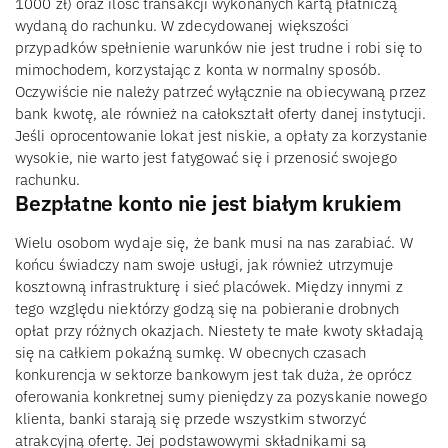
1000 zł) oraz ilość transakcji wykonanych kartą płatniczą
wydaną do rachunku. W zdecydowanej większości
przypadków spełnienie warunków nie jest trudne i robi się to
mimochodem, korzystając z konta w normalny sposób.
Oczywiście nie należy patrzeć wyłącznie na obiecywaną przez
bank kwotę, ale również na całokształt oferty danej instytucji.
Jeśli oprocentowanie lokat jest niskie, a opłaty za korzystanie
wysokie, nie warto jest fatygować się i przenosić swojego
rachunku.
Bezpłatne konto nie jest białym krukiem
Wielu osobom wydaje się, że bank musi na nas zarabiać. W
końcu świadczy nam swoje usługi, jak również utrzymuje
kosztowną infrastrukturę i sieć placówek. Między innymi z
tego względu niektórzy godzą się na pobieranie drobnych
opłat przy różnych okazjach. Niestety te małe kwoty składają
się na całkiem pokaźną sumkę. W obecnych czasach
konkurencja w sektorze bankowym jest tak duża, że oprócz
oferowania konkretnej sumy pieniędzy za pozyskanie nowego
klienta, banki starają się przede wszystkim stworzyć
atrakcyjną ofertę. Jej podstawowymi składnikami są