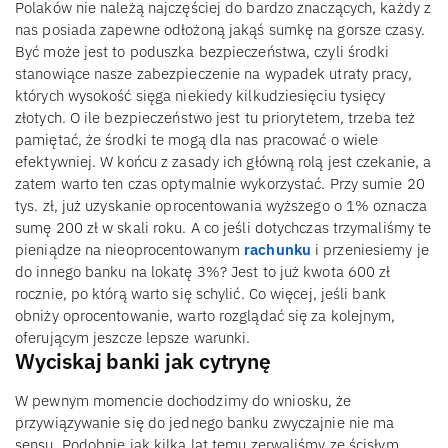
Polaków nie należą najczęściej do bardzo znaczących, każdy z
nas posiada zapewne odłożoną jakąś sumkę na gorsze czasy.
Być może jest to poduszka bezpieczeństwa, czyli środki
stanowiące nasze zabezpieczenie na wypadek utraty pracy,
których wysokość sięga niekiedy kilkudziesięciu tysięcy
złotych. O ile bezpieczeństwo jest tu priorytetem, trzeba też
pamiętać, że środki te mogą dla nas pracować o wiele
efektywniej. W końcu z zasady ich główną rolą jest czekanie, a
zatem warto ten czas optymalnie wykorzystać. Przy sumie 20
tys. zł, już uzyskanie oprocentowania wyższego o 1% oznacza
sumę 200 zł w skali roku. A co jeśli dotychczas trzymaliśmy te
pieniądze na nieoprocentowanym
rachunku
i przeniesiemy je
do innego banku na lokatę 3%? Jest to już kwota 600 zł
rocznie, po którą warto się schylić. Co więcej, jeśli bank
obniży oprocentowanie, warto rozglądać się za kolejnym,
oferującym jeszcze lepsze warunki.
Wyciskaj banki jak cytrynę
W pewnym momencie dochodzimy do wniosku, że
przywiązywanie się do jednego banku zwyczajnie nie ma
sensu. Podobnie jak kilka lat temu zerwaliśmy ze ścisłym