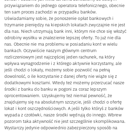
przywiązaniem do jednego operatora telefonicznego, obecnie
ten sam proces zachodzi w przypadku banków.
Uświadamiamy sobie, że ponoszenie opłat bankowych i
trzymanie pieniędzy na kiepskich lokatach zwyczajnie nie jest
dla nas. Niech utrzymują bank inni, którym nie chce się włożyć
odrobiny wysiłku w znalezienie lepszej oferty. To już nie dla
nas. Obecnie nie ma problemu w posiadaniu kont w wielu
bankach. Oczywiście naszym głównym centrum
rozliczeniowym jest najczęściej jeden rachunek, na który
wpływa wynagrodzenie i z którego aktywnie korzystamy, ale
jeśli chodzi o lokaty, możemy sobie pozwolić na pełną
dowolność, o ile korzystanie z danej oferty nie wiąże się z
dodatkowymi kosztami. Wtedy też możemy przerzucać nasze
środki z banku do banku w pogoni za coraz lepszym
oprocentowaniem. Uzyskujemy też niemal pewność, że
znajdujemy się na absolutnym szczycie, jeśli chodzi o ofertę
lokat i kont oszczędnościowych. A jeśli tylko któryś z banków
wypada z czołówki, nasze środki wędrują do innego. Wbrew
pozorom taka aktywność nie jest szczególnie skomplikowana.
Wystarczy jedynie odpowiednio zabezpieczony sposób na