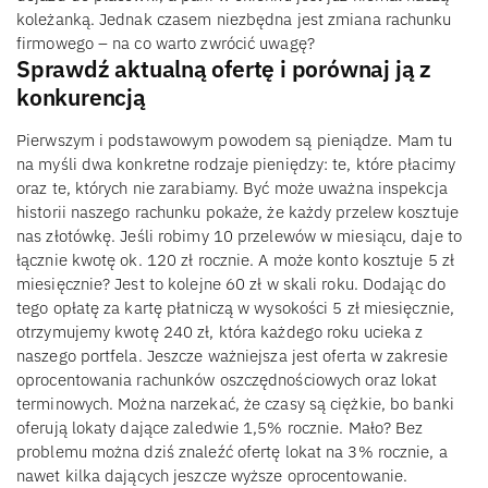
koleżanką. Jednak czasem niezbędna jest zmiana rachunku
firmowego – na co warto zwrócić uwagę?
Sprawdź aktualną ofertę i porównaj ją z
konkurencją
Pierwszym i podstawowym powodem są pieniądze. Mam tu
na myśli dwa konkretne rodzaje pieniędzy: te, które płacimy
oraz te, których nie zarabiamy. Być może uważna inspekcja
historii naszego rachunku pokaże, że każdy przelew kosztuje
nas złotówkę. Jeśli robimy 10 przelewów w miesiącu, daje to
łącznie kwotę ok. 120 zł rocznie. A może konto kosztuje 5 zł
miesięcznie? Jest to kolejne 60 zł w skali roku. Dodając do
tego opłatę za kartę płatniczą w wysokości 5 zł miesięcznie,
otrzymujemy kwotę 240 zł, która każdego roku ucieka z
naszego portfela. Jeszcze ważniejsza jest oferta w zakresie
oprocentowania rachunków oszczędnościowych oraz lokat
terminowych. Można narzekać, że czasy są ciężkie, bo banki
oferują lokaty dające zaledwie 1,5% rocznie. Mało? Bez
problemu można dziś znaleźć ofertę lokat na 3% rocznie, a
nawet kilka dających jeszcze wyższe oprocentowanie.