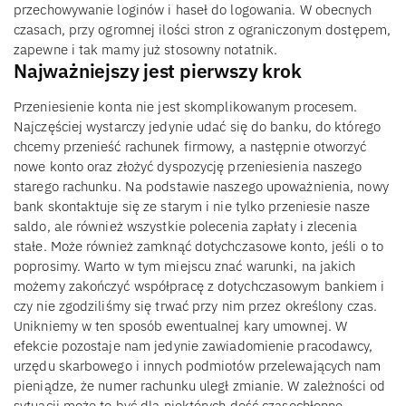
przechowywanie loginów i haseł do logowania. W obecnych
czasach, przy ogromnej ilości stron z ograniczonym dostępem,
zapewne i tak mamy już stosowny notatnik.
Najważniejszy jest pierwszy krok
Przeniesienie konta nie jest skomplikowanym procesem.
Najczęściej wystarczy jedynie udać się do banku, do którego
chcemy przenieść rachunek firmowy, a następnie otworzyć
nowe konto oraz złożyć dyspozycję przeniesienia naszego
starego rachunku. Na podstawie naszego upoważnienia, nowy
bank skontaktuje się ze starym i nie tylko przeniesie nasze
saldo, ale również wszystkie polecenia zapłaty i zlecenia
stałe. Może również zamknąć dotychczasowe konto, jeśli o to
poprosimy. Warto w tym miejscu znać warunki, na jakich
możemy zakończyć współpracę z dotychczasowym bankiem i
czy nie zgodziliśmy się trwać przy nim przez określony czas.
Unikniemy w ten sposób ewentualnej kary umownej. W
efekcie pozostaje nam jedynie zawiadomienie pracodawcy,
urzędu skarbowego i innych podmiotów przelewających nam
pieniądze, że numer rachunku uległ zmianie. W zależności od
sytuacji może to być dla niektórych dość czasochłonne