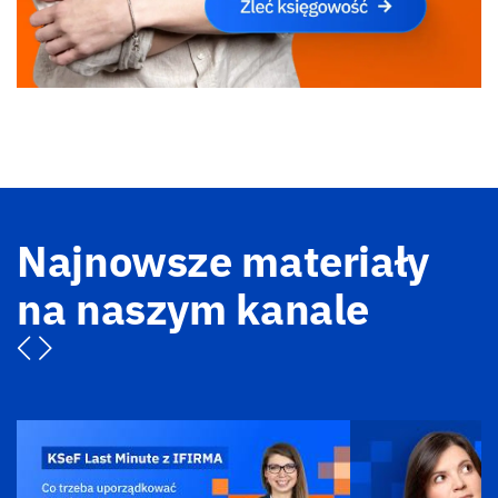
Najnowsze materiały
na naszym kanale