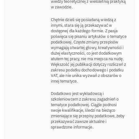
wiedzy teoretycznej z wieloletnią praktyką
w zawodzie.
Chętnie dzieli się posiadaną wiedzą z
innymi, stara się ją przekazywać w
dostępnej dla każdego formie. Z pasja
poświęca się pisaniu artykułów o tematyce
podatkowej. Częste zmiany przepisów
wymagają otwartej głowy, kreatywności i
dużej elastyczności, co jest dodatkowym
atutem tej pracy, nie ma miejsca na nudę.
Większość jej publikacji dotyczy rozliczeń z
zakresu podatku dochodowego i podatku
VAT, ale nie unika wyzwań z obszarów o
innej tematyce.
Dodatkowo jest wykładowcą i
szkoleniowcem z zakresu zagadnień o
tematyce podatkowej. Ciągle podnosi
swoje kwalifikacje, śledzi na bieżąco
zmieniające się przepisy podatkowe, żeby
przekazywać zawsze aktualne i
sprawdzone informacje.