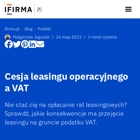
ifirma.pl
Blog
Podatki
Małgorzata Jagusiak
|
24 maja 2021
|
3 minut czytania
Cesja leasingu operacyjnego
a VAT
Nie stać cię na opłacanie rat leasingowych?
Sprawdź, jakie konsekwencje ma przejęcie
leasingu na gruncie podatku VAT.