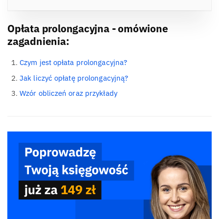
Opłata prolongacyjna - omówione
zagadnienia:
Czym jest opłata prolongacyjna?
Jak liczyć opłatę prolongacyjną?
Wzór obliczeń oraz przykłady