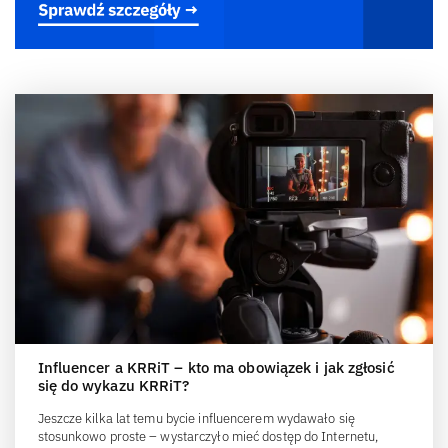
Influencer a KRRiT – kto ma obowiązek i jak zgłosić
się do wykazu KRRiT?
Jeszcze kilka lat temu bycie influencerem wydawało się
stosunkowo proste – wystarczyło mieć dostęp do Internetu,