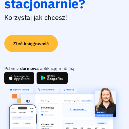
stacjonarnie?
Korzystaj jak chcesz!
Zleć księgowość
Pobierz
darmową
aplikację mobilną