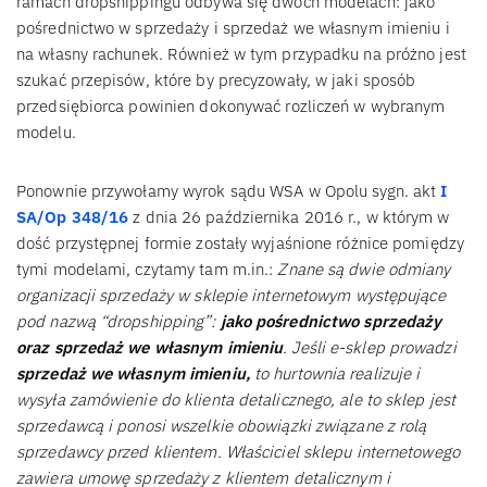
ramach dropshippingu odbywa się dwóch modelach: jako
pośrednictwo w sprzedaży i sprzedaż we własnym imieniu i
na własny rachunek. Również w tym przypadku na próżno jest
szukać przepisów, które by precyzowały, w jaki sposób
przedsiębiorca powinien dokonywać rozliczeń w wybranym
modelu.
Ponownie przywołamy wyrok sądu WSA w Opolu sygn. akt
I
SA/Op 348/16
z dnia 26 października 2016 r., w którym w
dość przystępnej formie zostały wyjaśnione różnice pomiędzy
tymi modelami, czytamy tam m.in.:
Znane są dwie odmiany
organizacji sprzedaży w sklepie internetowym występujące
pod nazwą “dropshipping”:
jako pośrednictwo sprzedaży
oraz sprzedaż we własnym imieniu
. Jeśli e-sklep prowadzi
sprzedaż we własnym imieniu,
to hurtownia realizuje i
wysyła zamówienie do klienta detalicznego, ale to sklep jest
sprzedawcą i ponosi wszelkie obowiązki związane z rolą
sprzedawcy przed klientem. Właściciel sklepu internetowego
zawiera umowę sprzedaży z klientem detalicznym i