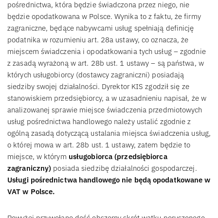
pośrednictwa, która będzie świadczona przez niego, nie
będzie opodatkowana w Polsce. Wynika to z faktu, że firmy
zagraniczne, będące nabywcami usług spełniają definicję
podatnika w rozumieniu art. 28a ustawy, co oznacza, że
miejscem świadczenia i opodatkowania tych usług – zgodnie
z zasadą wyrażoną w art. 28b ust. 1 ustawy – są państwa, w
których usługobiorcy (dostawcy zagraniczni) posiadają
siedziby swojej działalności. Dyrektor KIS zgodził się ze
stanowiskiem przedsiębiorcy, a w uzasadnieniu napisał, że w
analizowanej sprawie miejsce świadczenia przedmiotowych
usług pośrednictwa handlowego należy ustalić zgodnie z
ogólną zasadą dotyczącą ustalania miejsca świadczenia usług,
o której mowa w art. 28b ust. 1 ustawy, zatem będzie to
miejsce, w którym
usługobiorca (przedsiębiorca
zagraniczny)
posiada siedzibę działalności gospodarczej.
Usługi pośrednictwa handlowego nie będą opodatkowane w
VAT w Polsce.
Powyżej przywołano dość obszerny skrót wątku poruszonego