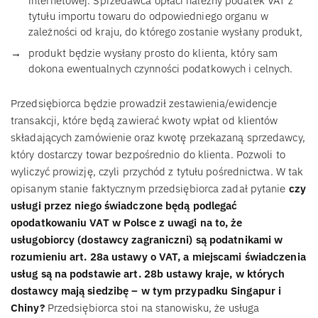
internetowej. Sprzedawca opłaci należny podatek VAT z
tytułu importu towaru do odpowiedniego organu w
zależności od kraju, do którego zostanie wysłany produkt,
produkt będzie wysłany prosto do klienta, który sam
dokona ewentualnych czynności podatkowych i celnych.
Przedsiębiorca będzie prowadził zestawienia/ewidencje
transakcji, które będą zawierać kwoty wpłat od klientów
składających zamówienie oraz kwotę przekazaną sprzedawcy,
który dostarczy towar bezpośrednio do klienta. Pozwoli to
wyliczyć prowizję, czyli przychód z tytułu pośrednictwa. W tak
opisanym stanie faktycznym przedsiębiorca zadał pytanie
czy
usługi przez niego świadczone będą podlegać
opodatkowaniu VAT w Polsce z uwagi na to, że
usługobiorcy (dostawcy zagraniczni) są podatnikami w
rozumieniu art. 28a ustawy o VAT, a miejscami świadczenia
usług są na podstawie art. 28b ustawy kraje, w których
dostawcy mają siedzibę – w tym przypadku Singapur i
Chiny?
Przedsiębiorca stoi na stanowisku, że usługa