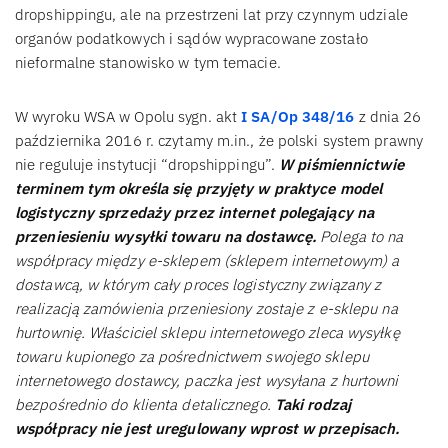
dropshippingu, ale na przestrzeni lat przy czynnym udziale
organów podatkowych i sądów wypracowane zostało
nieformalne stanowisko w tym temacie.
W wyroku WSA w Opolu sygn. akt
I SA/Op 348/16
z dnia 26
października 2016 r. czytamy m.in., że polski system prawny
nie reguluje instytucji “dropshippingu”.
W piśmiennictwie
terminem tym określa się przyjęty w praktyce model
logistyczny sprzedaży przez internet polegający na
przeniesieniu wysyłki towaru na dostawcę.
Polega to na
współpracy między e-sklepem (sklepem internetowym) a
dostawcą, w którym cały proces logistyczny związany z
realizacją zamówienia przeniesiony zostaje z e-sklepu na
hurtownię. Właściciel sklepu internetowego zleca wysyłkę
towaru kupionego za pośrednictwem swojego sklepu
internetowego dostawcy, paczka jest wysyłana z hurtowni
bezpośrednio do klienta detalicznego.
Taki rodzaj
współpracy nie jest uregulowany wprost w przepisach.