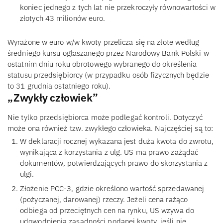
koniec jednego z tych lat nie przekroczyły równowartości w
złotych 43 milionów euro.
Wyrażone w euro w/w kwoty przelicza się na złote według
średniego kursu ogłaszanego przez Narodowy Bank Polski w
ostatnim dniu roku obrotowego wybranego do określenia
statusu przedsiębiorcy (w przypadku osób fizycznych będzie
to 31 grudnia ostatniego roku).
„Zwykły człowiek”
Nie tylko przedsiębiorca może podlegać kontroli. Dotyczyć
może ona również tzw. zwykłego człowieka. Najczęściej są to:
W deklaracji rocznej wykazana jest duża kwota do zwrotu,
wynikająca z korzystania z ulg. US ma prawo zażądać
dokumentów, potwierdzających prawo do skorzystania z
ulgi.
Złożenie PCC-3, gdzie określono wartość sprzedawanej
(pożyczanej, darowanej) rzeczy. Jeżeli cena rażąco
odbiega od przeciętnych cen na rynku, US wzywa do
udowodnienia zasadności podanej kwoty, jeśli nie