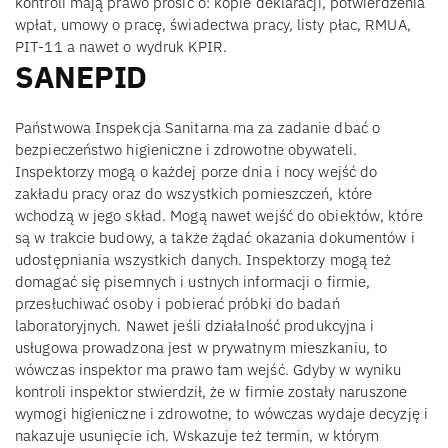
kontroli mają prawo prosić o: kopie deklaracji, potwierdzenia
wpłat, umowy o pracę, świadectwa pracy, listy płac, RMUA,
PIT-11 a nawet o wydruk KPIR.
SANEPID
Państwowa Inspekcja Sanitarna ma za zadanie dbać o
bezpieczeństwo higieniczne i zdrowotne obywateli.
Inspektorzy mogą o każdej porze dnia i nocy wejść do
zakładu pracy oraz do wszystkich pomieszczeń, które
wchodzą w jego skład. Mogą nawet wejść do obiektów, które
są w trakcie budowy, a także żądać okazania dokumentów i
udostępniania wszystkich danych. Inspektorzy mogą też
domagać się pisemnych i ustnych informacji o firmie,
przesłuchiwać osoby i pobierać próbki do badań
laboratoryjnych. Nawet jeśli działalność produkcyjna i
usługowa prowadzona jest w prywatnym mieszkaniu, to
wówczas inspektor ma prawo tam wejść. Gdyby w wyniku
kontroli inspektor stwierdził, że w firmie zostały naruszone
wymogi higieniczne i zdrowotne, to wówczas wydaje decyzję i
nakazuje usunięcie ich. Wskazuje też termin, w którym