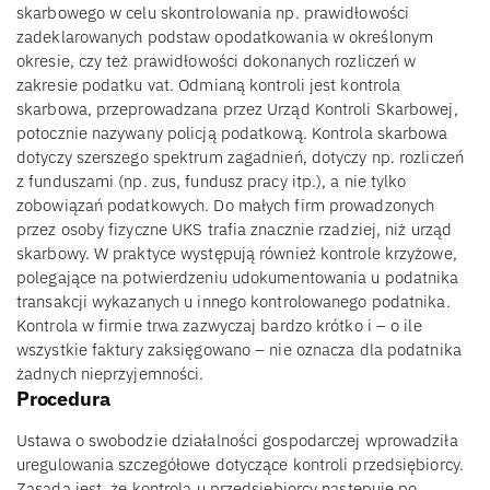
skarbowego w celu skontrolowania np. prawidłowości
zadeklarowanych podstaw opodatkowania w określonym
okresie, czy też prawidłowości dokonanych rozliczeń w
zakresie podatku vat. Odmianą kontroli jest kontrola
skarbowa, przeprowadzana przez Urząd Kontroli Skarbowej,
potocznie nazywany policją podatkową. Kontrola skarbowa
dotyczy szerszego spektrum zagadnień, dotyczy np. rozliczeń
z funduszami (np. zus, fundusz pracy itp.), a nie tylko
zobowiązań podatkowych. Do małych firm prowadzonych
przez osoby fizyczne UKS trafia znacznie rzadziej, niż urząd
skarbowy. W praktyce występują również kontrole krzyżowe,
polegające na potwierdzeniu udokumentowania u podatnika
transakcji wykazanych u innego kontrolowanego podatnika.
Kontrola w firmie trwa zazwyczaj bardzo krótko i – o ile
wszystkie faktury zaksięgowano – nie oznacza dla podatnika
żadnych nieprzyjemności.
Procedura
Ustawa o swobodzie działalności gospodarczej wprowadziła
uregulowania szczegółowe dotyczące kontroli przedsiębiorcy.
Zasadą jest, że kontrola u przedsiębiorcy następuje po