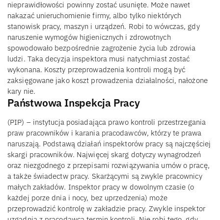
nieprawidłowości powinny zostać usunięte. Może nawet
nakazać unieruchomienie firmy, albo tylko niektórych
stanowisk pracy, maszyn i urządzeń. Robi to wówczas, gdy
naruszenie wymogów higienicznych i zdrowotnych
spowodowało bezpośrednie zagrożenie życia lub zdrowia
ludzi. Taka decyzja inspektora musi natychmiast zostać
wykonana. Koszty przeprowadzenia kontroli mogą być
zaksięgowane jako koszt prowadzenia działalności, nałożone
kary nie.
Państwowa Inspekcja Pracy
(PIP) – instytucja posiadająca prawo kontroli przestrzegania
praw pracowników i karania pracodawców, którzy te prawa
naruszają. Podstawą działań inspektorów pracy są najczęściej
skargi pracowników. Najwięcej skarg dotyczy wynagrodzeń
oraz niezgodnego z przepisami rozwiązywania umów o pracę,
a także świadectw pracy. Skarżącymi są zwykle pracownicy
małych zakładów. Inspektor pracy w dowolnym czasie (o
każdej porze dnia i nocy, bez uprzedzenia) może
przeprowadzić kontrolę w zakładzie pracy. Zwykle inspektor
uzgadnia z pracodawcą termin kontroli. Nie robi tego, gdy