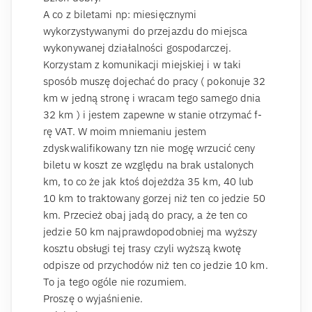
A co z biletami np: miesięcznymi
wykorzystywanymi do przejazdu do miejsca
wykonywanej działalności gospodarczej.
Korzystam z komunikacji miejskiej i w taki
sposób muszę dojechać do pracy ( pokonuje 32
km w jedną stronę i wracam tego samego dnia
32 km ) i jestem zapewne w stanie otrzymać f-
rę VAT. W moim mniemaniu jestem
zdyskwalifikowany tzn nie mogę wrzucić ceny
biletu w koszt ze względu na brak ustalonych
km, to co że jak ktoś dojeżdża 35 km, 40 lub
10 km to traktowany gorzej niż ten co jedzie 50
km. Przecież obaj jadą do pracy, a że ten co
jedzie 50 km najprawdopodobniej ma wyższy
kosztu obsługi tej trasy czyli wyższą kwotę
odpisze od przychodów niż ten co jedzie 10 km.
To ja tego ogóle nie rozumiem.
Proszę o wyjaśnienie.