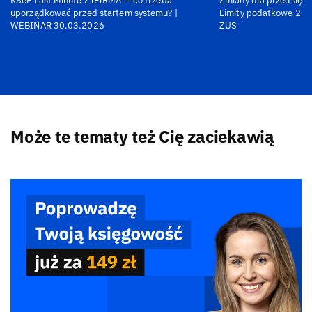
KSeF Last Minute z IFIRMA — co trzeba
Zmiany dla przedsiębi
uporządkować przed startem systemu? |
Limity podatkowe 202
WEBINAR 30.03.2026
ZUS
Może te tematy też Cię zaciekawią