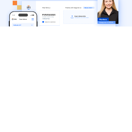
IFIRMA
Nasze usługi
Baza wiedzy
O nas
Zakładanie firmy
Blog
Cennik
Zakładanie spółki
Centrum pomocy