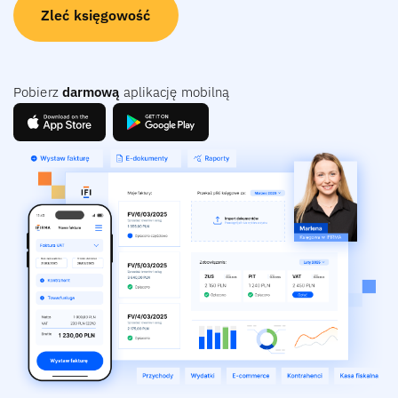
Zleć księgowość
Pobierz
darmową
aplikację mobilną