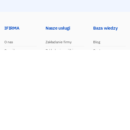
IFIRMA
Nasze usługi
Baza wiedzy
O nas
Zakładanie firmy
Blog
Cennik
Zakładanie spółki
Centrum pomocy
Praca w IFIRMA
Biuro rachunkowe
Poradniki
Opinie
Księgowość dla spółek
Wzory dokumentów
Biuro prasowe
Księgowość internetowa
Nasze integracje
Kontakt
Program do faktur
Dokumentacja API
Program partnerski
Moduł e-commerce
Aplikacja dla NDG
CRM
Aplikacja mobilna
Kontakt