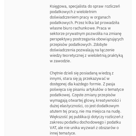
Księgowa, specjalista do spraw rozliczeń
podatkowych z wieloletnim
doświadczeniem pracy w organach
podatkowych. Przez kilka lat prowadziła
własne biuro rachunkowe. Praca w
sektorze prywatnym pozwoliła na zmianę
perspektywy postrzegania obowiązujących
przepisów podatkowych. Zdobyte
doświadczenia pozwalają na łączenie
wiedzy teoretycznej z wieloletnią praktyką
w zawodzie.
Chętnie dzieli się posiadaną wiedzą z
innymi, stara się ją przekazywać w
dostępnej dla każdego formie. Z pasja
poświęca się pisaniu artykułów o tematyce
podatkowej. Częste zmiany przepisów
wymagają otwartej głowy, kreatywności i
dużej elastyczności, co jest dodatkowym
atutem tej pracy, nie ma miejsca na nudę.
Większość jej publikacji dotyczy rozliczeń z
zakresu podatku dochodowego i podatku
VAT, ale nie unika wyzwań z obszarów o
innej tematyce.