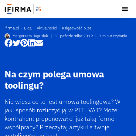
ifirma.pl
Blog
Aktualności
Księgowość bliżej
Małgorzata Jagusiak
|
31 października 2019
|
3 minut czytania
Na czym polega umowa
toolingu?
Nie wiesz co to jest umowa toolingowa? W
jaki sposób rozliczyć ją w PIT i VAT? Może
kontrahent proponował ci już taką formę
współpracy? Przeczytaj artykuł a twoje
wątpliwości znikną!