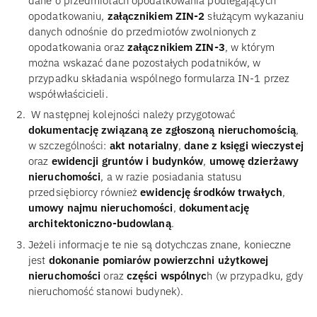
dane o przedmiotach opodatkowania podlegających
opodatkowaniu,
załącznikiem ZIN-2
służącym wykazaniu
danych odnośnie do przedmiotów zwolnionych z
opodatkowania oraz
załącznikiem ZIN-3
, w którym
można wskazać dane pozostałych podatników, w
przypadku składania wspólnego formularza IN-1 przez
współwłaścicieli.
W następnej kolejności należy przygotować
dokumentację związaną ze zgłoszoną nieruchomością
,
w szczególności:
akt notarialny
,
dane z księgi wieczystej
oraz
ewidencji gruntów i budynków
,
umowę dzierżawy
nieruchomości
, a w razie posiadania statusu
przedsiębiorcy również
ewidencję środków trwałych
,
umowy najmu nieruchomości
,
dokumentację
architektoniczno-budowlaną
.
Jeżeli informacje te nie są dotychczas znane, konieczne
jest
dokonanie pomiarów powierzchni użytkowej
nieruchomości
oraz
części wspólnyc
h (w przypadku, gdy
nieruchomość stanowi budynek).