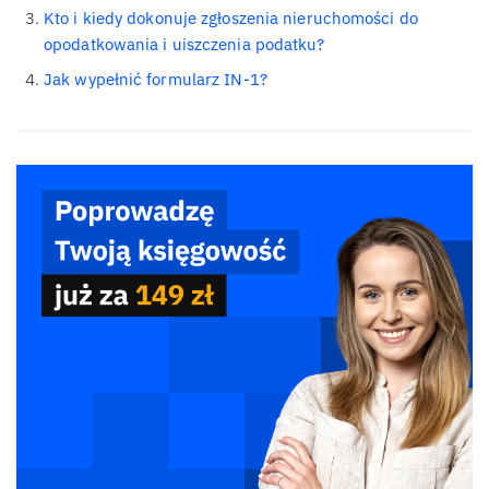
Kto i kiedy dokonuje zgłoszenia nieruchomości do
opodatkowania i uiszczenia podatku?
Jak wypełnić formularz IN-1?