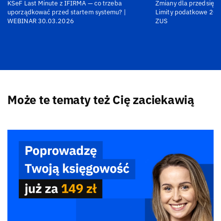
KSeF Last Minute z IFIRMA — co trzeba
Zmiany dla przedsiębi
uporządkować przed startem systemu? |
Limity podatkowe 202
WEBINAR 30.03.2026
ZUS
Może te tematy też Cię zaciekawią