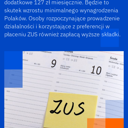
dodatkowe 127 zł miesięcznie. Będzie to
skutek wzrostu minimalnego wynagrodzenia
Polaków. Osoby rozpoczynające prowadzenie
działalności i korzystające z preferencji w
płaceniu ZUS również zapłacą wyższe składki.