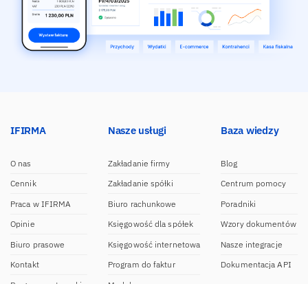
IFIRMA
Nasze usługi
Baza wiedzy
O nas
Zakładanie firmy
Blog
Cennik
Zakładanie spółki
Centrum pomocy
Praca w IFIRMA
Biuro rachunkowe
Poradniki
Opinie
Księgowość dla spółek
Wzory dokumentów
Biuro prasowe
Księgowość internetowa
Nasze integracje
Kontakt
Program do faktur
Dokumentacja API
Program partnerski
Moduł e-commerce
Aplikacja dla NDG