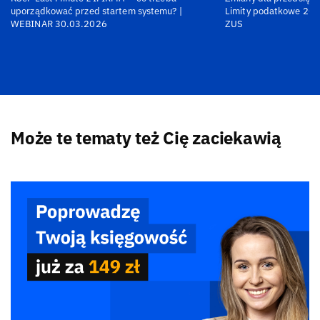
uporządkować przed startem systemu? |
Limity podatkowe 202
WEBINAR 30.03.2026
ZUS
Może te tematy też Cię zaciekawią