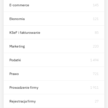
E-commerce
145
Ekonomia
121
KSeF i fakturowanie
85
Marketing
220
Podatki
1 494
Prawo
721
Prowadzenie firmy
1 911
Rejestracja firmy
27