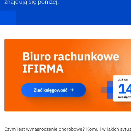
znajdują się poniżej.
Czym jest wynagrodzenie chorobowe? Komu i w jakich sytuac