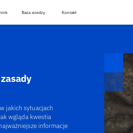
nnik
Baza wiedzy
Kontakt
 zasady
 jakich sytuacjach
 Jak wgląda kwestia
najważniejsze informacje