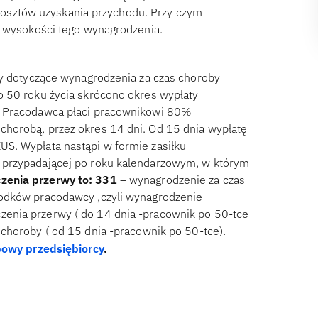
sztów uzyskania przychodu. Przy czym
o wysokości tego wynagrodzenia.
cy dotyczące wynagrodzenia za czas choroby
o 50 roku życia skrócono okres wypłaty
. Pracodawca płaci pracownikowi 80%
horobą, przez okres 14 dni. Od 15 dnia wypłatę
S. Wypłata nastąpi w formie zasiłku
 przypadającej po roku kalendarzowym, w którym
enia przerwy to:
331
– wynagrodzenie za czas
rodków pracodawcy ,czyli wynagrodzenie
enia przerwy ( do 14 dnia -pracownik po 50-tce
choroby ( od 15 dnia -pracownik po 50-tce).
bowy przedsiębiorcy
.