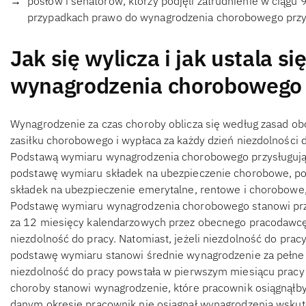
posłów i senatorów, którzy podjęli zatrudnienie w ciągu 
przypadkach prawo do wynagrodzenia chorobowego przys
Jak się wylicza i jak ustala s
wynagrodzenia chorobowego
Wynagrodzenie za czas choroby oblicza się według zasad ob
zasiłku chorobowego i wypłaca za każdy dzień niezdolności d
Podstawą wymiaru wynagrodzenia chorobowego przysługują
podstawę wymiaru składek na ubezpieczenie chorobowe, po
składek na ubezpieczenie emerytalne, rentowe i chorobowe
Podstawę wymiaru wynagrodzenia chorobowego stanowi prz
za 12 miesięcy kalendarzowych przez obecnego pracodawcę
niezdolność do pracy. Natomiast, jeżeli niezdolność do pra
podstawę wymiaru stanowi średnie wynagrodzenie za pełne 
niezdolność do pracy powstała w pierwszym miesiącu prac
choroby stanowi wynagrodzenie, które pracownik osiągnąłby,
danym okresie pracownik nie osiągnął wynagrodzenia wskut