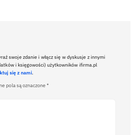
ź swoje zdanie i włącz się w dyskusje z innymi
datków i księgowości) użytkowników ifirma.pl
ktuj się z nami
.
e pola są oznaczone
*