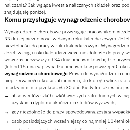
naliczania? Jak wgląda kwestia naliczanych składek oraz po
znajdują się poniżej.
Komu przysługuje wynagrodzenie chorobo
Wynagrodzenie chorobowe przysługuje pracownikom niezdol
33 dni tej niezdolności w danym roku kalendarzowym. Jeżeli
niezdolności do pracy w roku kalendarzowym. Wynagrodzeni
Jeżeli w ciągu roku kalendarzowego niezdolność do pracy wsk
wówczas począwszy od 34 dnia pracownikowi będzie przysł
(lub od 15 dnia w przypadku pracowników powyżej 50 roku ż
wynagrodzenia chorobowego
Prawo do wynagrodzenia cho
nieprzerwanego okresu zatrudnienia, do którego wlicza się t
między nimi nie przekroczyła 30 dni. Kiedy ten okres nie j
absolwentów szkół i szkół wyższych zatrudnionych w ciąg
uzyskania dyplomu ukończenia studiów wyższych,
gdy niezdolność do pracy spowodowana została wypadkie
osób posiadających wcześniejszy co najmniej 10-letni o