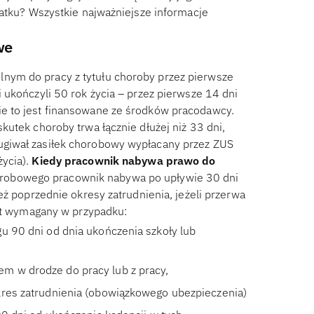
datku? Wszystkie najważniejsze informacje
we
nym do pracy z tytułu choroby przez pierwsze
 ukończyli 50 rok życia – przez pierwsze 14 dni
e to jest finansowane ze środków pracodawcy.
utek choroby trwa łącznie dłużej niż 33 dni,
ugiwał zasiłek chorobowy wypłacany przez ZUS
ycia).
Kiedy pracownik nabywa prawo do
robowego pracownik nabywa po upływie 30 dni
eż poprzednie okresy zatrudnienia, jeżeli przerwa
est wymagany w przypadku:
u 90 dni od dnia ukończenia szkoły lub
m w drodze do pracy lub z pracy,
kres zatrudnienia (obowiązkowego ubezpieczenia)