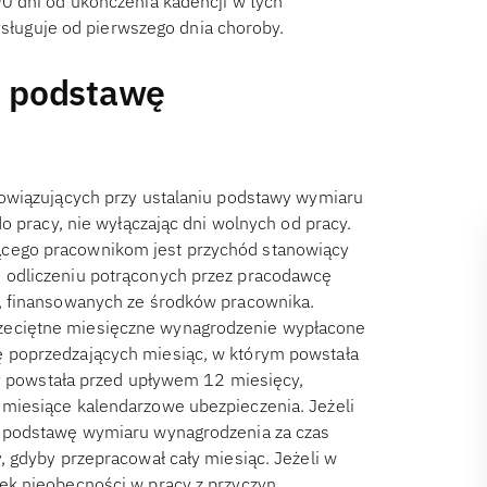
90 dni od ukończenia kadencji w tych
ługuje od pierwszego dnia choroby.
ię podstawę
owiązujących przy ustalaniu podstawy wymiaru
o pracy, nie wyłączając dni wolnych od pracy.
cego pracownikom jest przychód stanowiący
 odliczeniu potrąconych przez pracodawcę
, finansowanych ze środków pracownika.
eciętne miesięczne wynagrodzenie wypłacone
 poprzedzających miesiąc, w którym powstała
cy powstała przed upływem 12 miesięcy,
miesiące kalendarzowe ubezpieczenia. Jeżeli
y podstawę wymiaru wynagrodzenia za czas
 gdyby przepracował cały miesiąc. Jeżeli w
ek nieobecności w pracy z przyczyn