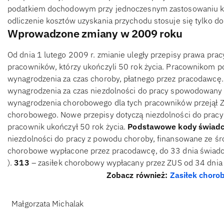
podatkiem dochodowym przy jednoczesnym zastosowaniu ko
odliczenie kosztów uzyskania przychodu stosuje się tylko d
Wprowadzone zmiany w 2009 roku
Od dnia 1 lutego 2009 r. zmianie uległy przepisy prawa pra
pracowników, którzy ukończyli 50 rok życia. Pracownikom p
wynagrodzenia za czas choroby, płatnego przez pracodawcę
wynagrodzenia za czas niezdolności do pracy spowodowany c
wynagrodzenia chorobowego dla tych pracowników przejął ZU
chorobowego. Nowe przepisy dotyczą niezdolności do pracy
pracownik ukończył 50 rok życia.
Podstawowe kody świadcz
niezdolności do pracy z powodu choroby, finansowane ze ś
chorobowe wypłacone przez pracodawcę, do 33 dnia świadcz
).
313
– zasiłek chorobowy wypłacany przez ZUS od 34 dnia 
Zobacz również:
Zasiłek choro
Małgorzata Michalak