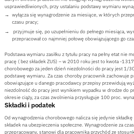
usprawiedliwionych, przy ustalaniu podstawy wymiaru wynag
wyłącza się wynagrodzenie za miesiące, w których prze
czasu pracy;
przyjmuje się, po uzupełnieniu do pełnego miesiąca, wy
przepracował co najmniej połowę obowiązującego go cza
Podstawa wymiaru zasiłku z tytułu pracy na pełny etat nie 
pracę ( bez składek ZUS) – w 2010 roku jest to kwota -131
chorobowego za jeden dzień niezdolności do pracy jest 1/3
podstawę wymiaru. Za czas choroby pracownik zachowuje p
obowiązujące u danego pracodawcy przepisy przewidują wyżs
niezdolność do pracy jest wynikiem wypadku w drodze do pr
okresie ciąży, za czas zwolnienia przysługuje 100 proc. wyn
Składki i podatek
Od wynagrodzenia chorobowego nalicza się jedynie składkę n
składek na ubezpieczenia społeczne. Wynagrodzenie za czas
przepracowany, stanowi dla pracownika przychód ze stosun