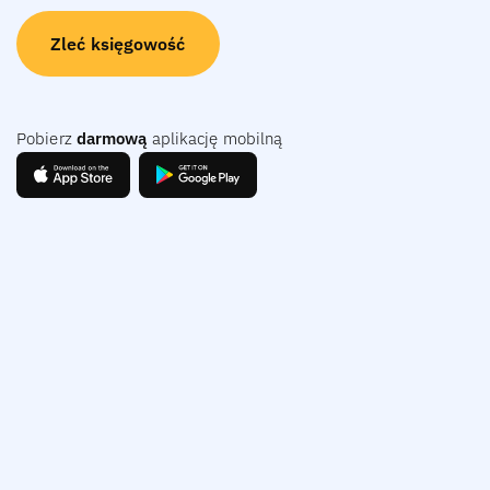
Zleć księgowość
Pobierz
darmową
aplikację mobilną