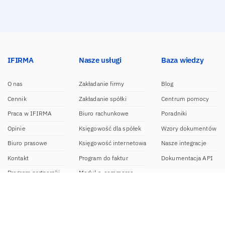
IFIRMA
Nasze usługi
Baza wiedzy
O nas
Zakładanie firmy
Blog
Cennik
Zakładanie spółki
Centrum pomocy
Praca w IFIRMA
Biuro rachunkowe
Poradniki
Opinie
Księgowość dla spółek
Wzory dokumentów
Biuro prasowe
Księgowość internetowa
Nasze integracje
Kontakt
Program do faktur
Dokumentacja API
Program partnerski
Moduł e-commerce
Aplikacja dla NDG
CRM
Aplikacja mobilna