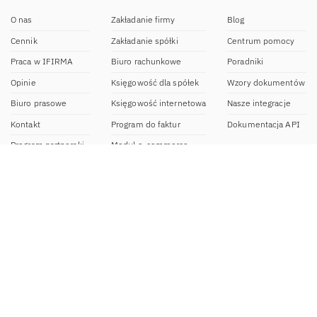
O nas
Zakładanie firmy
Blog
Cennik
Zakładanie spółki
Centrum pomocy
Praca w IFIRMA
Biuro rachunkowe
Poradniki
Opinie
Księgowość dla spółek
Wzory dokumentów
Biuro prasowe
Księgowość internetowa
Nasze integracje
Kontakt
Program do faktur
Dokumentacja API
Program partnerski
Moduł e-commerce
Aplikacja dla NDG
CRM
Aplikacja mobilna
Kontakt
BOK IFIRMA
pon-pt. 9:00 – 20:00
bok@ifirma.pl
71 769 55 15