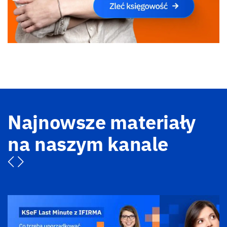
Najnowsze materiały
na naszym kanale