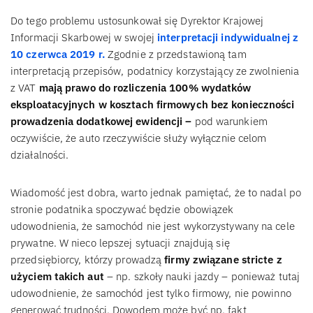
Do tego problemu ustosunkował się Dyrektor Krajowej
Informacji Skarbowej w swojej
interpretacji indywidualnej z
10 czerwca 2019 r.
Zgodnie z przedstawioną tam
interpretacją przepisów, podatnicy korzystający ze zwolnienia
z VAT
mają prawo do rozliczenia 100% wydatków
eksploatacyjnych w kosztach firmowych
bez konieczności
prowadzenia dodatkowej ewidencji –
pod warunkiem
oczywiście, że auto rzeczywiście służy wyłącznie celom
działalności.
Wiadomość jest dobra, warto jednak pamiętać, że to nadal po
stronie podatnika spoczywać będzie obowiązek
udowodnienia, że samochód nie jest wykorzystywany na cele
prywatne. W nieco lepszej sytuacji znajdują się
przedsiębiorcy, którzy prowadzą
firmy związane stricte z
użyciem takich aut
– np. szkoły nauki jazdy – ponieważ tutaj
udowodnienie, że samochód jest tylko firmowy, nie powinno
generować trudności. Dowodem może być np. fakt