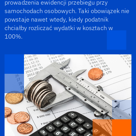
prowadzenia ewidencji przebiegu przy
samochodach osobowych. Taki obowiązek nie
powstaje nawet wtedy, kiedy podatnik
chciałby rozliczać wydatki w kosztach w
100%.