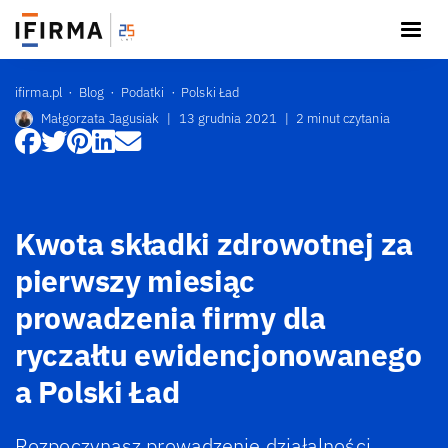
ifirma.pl
Blog
Podatki
Polski Ład
Małgorzata Jagusiak
|
13 grudnia 2021
|
2 minut czytania
Kwota składki zdrowotnej za
pierwszy miesiąc
prowadzenia firmy dla
ryczałtu ewidencjonowanego
a Polski Ład
Rozpoczynasz prowadzenie działalności