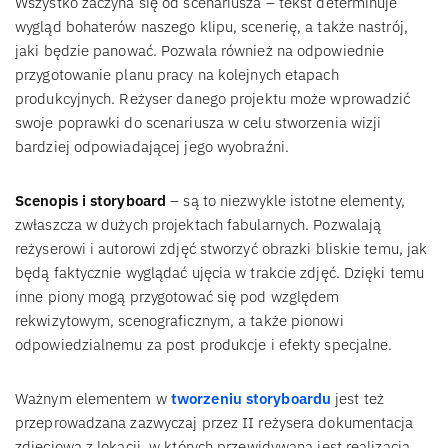
Wszystko zaczyna się od scenariusza – tekst determinuje
wygląd bohaterów naszego klipu, scenerię, a także nastrój,
jaki będzie panować. Pozwala również na odpowiednie
przygotowanie planu pracy na kolejnych etapach
produkcyjnych. Reżyser danego projektu może wprowadzić
swoje poprawki do scenariusza w celu stworzenia wizji
bardziej odpowiadającej jego wyobraźni.
Scenopis i storyboard
– są to niezwykle istotne elementy,
zwłaszcza w dużych projektach fabularnych. Pozwalają
reżyserowi i autorowi zdjęć stworzyć obrazki bliskie temu, jak
będą faktycznie wyglądać ujęcia w trakcie zdjęć. Dzięki temu
inne piony mogą przygotować się pod względem
rekwizytowym, scenograficznym, a także pionowi
odpowiedzialnemu za post produkcje i efekty specjalne.
Ważnym elementem w
tworzeniu storyboardu
jest też
przeprowadzana zazwyczaj przez II reżysera dokumentacja
zdjęciowa z lokacji, w których przewidywana jest realizacja