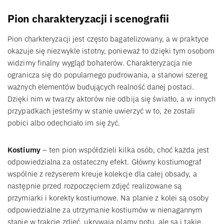
Pion charakteryzacji i scenografii
Pion charkteryzacji jest często bagatelizowany, a w praktyce
okazuje się niezwykle istotny, ponieważ to dzięki tym osobom
widzimy finalny wygląd bohaterów. Charakteryzacja nie
ogranicza się do popularnego pudrowania, a stanowi szereg
ważnych elementów budujących realność danej postaci.
Dzięki nim w twarzy aktorów nie odbija się światło, a w innych
przypadkach jesteśmy w stanie uwierzyć w to, że zostali
pobici albo odechciało im się żyć.
Kostiumy
– ten pion współdzieli kilka osób, choć każda jest
odpowiedzialna za ostateczny efekt. Główny kostiumograf
wspólnie z reżyserem kreuje kolekcje dla całej obsady, a
następnie przed rozpoczęciem zdjęć realizowane są
przymiarki i korekty kostiumowe. Na planie z kolei są osoby
odpowiedzialne za utrzymanie kostiumów w nienagannym
stanie w trakcie zdjęć, ukrywają plamy potu, ale są i takie,