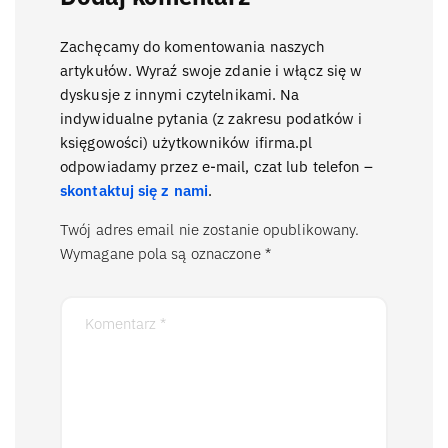
Zachęcamy do komentowania naszych
artykułów. Wyraź swoje zdanie i włącz się w
dyskusje z innymi czytelnikami. Na
indywidualne pytania (z zakresu podatków i
księgowości) użytkowników ifirma.pl
odpowiadamy przez e-mail, czat lub telefon –
skontaktuj się z nami
.
Twój adres email nie zostanie opublikowany.
Wymagane pola są oznaczone
*