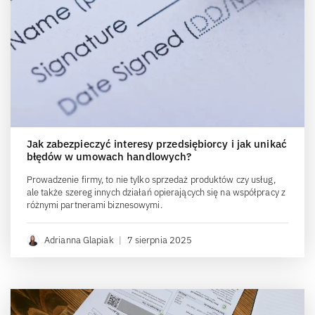
Jak zabezpieczyć interesy przedsiębiorcy i jak unikać
błędów w umowach handlowych?
Prowadzenie firmy, to nie tylko sprzedaż produktów czy usług,
ale także szereg innych działań opierających się na współpracy z
różnymi partnerami biznesowymi.
Adrianna Glapiak
|
7 sierpnia 2025