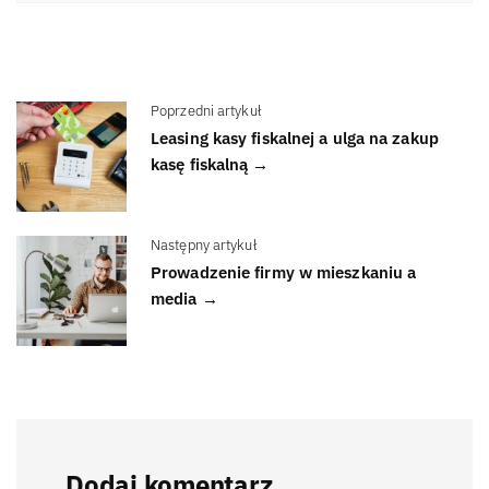
Poprzedni artykuł
Leasing kasy fiskalnej a ulga na zakup
kasę fiskalną →
Następny artykuł
Prowadzenie firmy w mieszkaniu a
media →
Dodaj komentarz