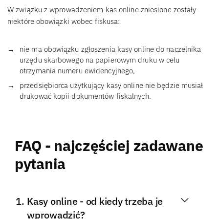
W związku z wprowadzeniem kas online zniesione zostały
niektóre obowiązki wobec fiskusa:
nie ma obowiązku zgłoszenia kasy online do naczelnika
urzędu skarbowego na papierowym druku w celu
otrzymania numeru ewidencyjnego,
przedsiębiorca użytkujący kasy online nie będzie musiał
drukować kopii dokumentów fiskalnych.
FAQ - najczęściej zadawane
pytania
Kasy online - od kiedy trzeba je
wprowadzić?