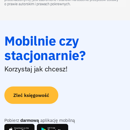
Mobilnie czy
stacjonarnie?
Korzystaj jak chcesz!
Zleć księgowość
Pobierz
darmową
aplikację mobilną