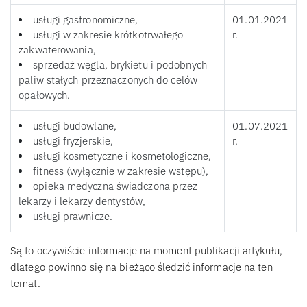
usługi gastronomiczne,
01.01.2021
usługi w zakresie krótkotrwałego
r.
zakwaterowania,
sprzedaż węgla, brykietu i podobnych
paliw stałych przeznaczonych do celów
opałowych.
usługi budowlane,
01.07.2021
usługi fryzjerskie,
r.
usługi kosmetyczne i kosmetologiczne,
fitness (wyłącznie w zakresie wstępu),
opieka medyczna świadczona przez
lekarzy i lekarzy dentystów,
usługi prawnicze.
Są to oczywiście informacje na moment publikacji artykułu,
dlatego powinno się na bieżąco śledzić informacje na ten
temat.