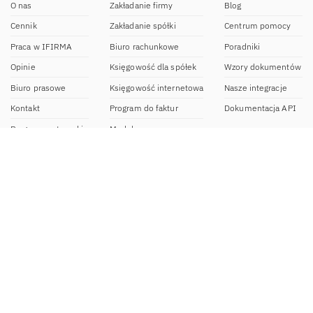
O nas
Zakładanie firmy
Blog
Cennik
Zakładanie spółki
Centrum pomocy
Praca w IFIRMA
Biuro rachunkowe
Poradniki
Opinie
Księgowość dla spółek
Wzory dokumentów
Biuro prasowe
Księgowość internetowa
Nasze integracje
Kontakt
Program do faktur
Dokumentacja API
Program partnerski
Moduł e-commerce
Aplikacja dla NDG
CRM
Aplikacja mobilna
Kontakt
BOK IFIRMA
pon-pt. 9:00 – 20:00
bok@ifirma.pl
71 769 55 15
Biuro Rachunkowe