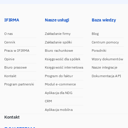
IFIRMA
Nasze usługi
Baza wiedzy
O nas
Zakładanie firmy
Blog
Cennik
Zakładanie spółki
Centrum pomocy
Praca w IFIRMA
Biuro rachunkowe
Poradniki
Opinie
Księgowość dla spółek
Wzory dokumentów
Biuro prasowe
Księgowość internetowa
Nasze integracje
Kontakt
Program do faktur
Dokumentacja API
Program partnerski
Moduł e-commerce
Aplikacja dla NDG
CRM
Aplikacja mobilna
Kontakt