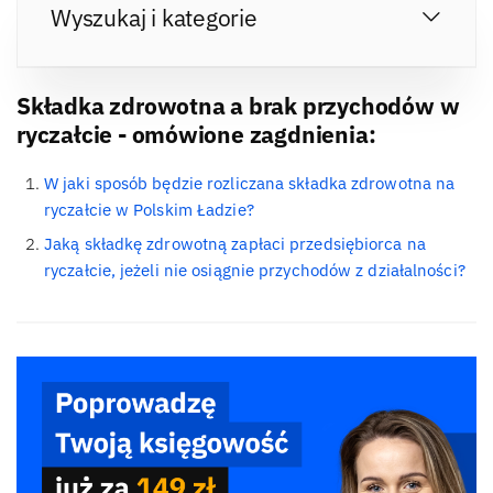
Wyszukaj i kategorie
Składka zdrowotna a brak przychodów w
ryczałcie - omówione zagdnienia:
W jaki sposób będzie rozliczana składka zdrowotna na
ryczałcie w Polskim Ładzie?
Jaką składkę zdrowotną zapłaci przedsiębiorca na
ryczałcie, jeżeli nie osiągnie przychodów z działalności?