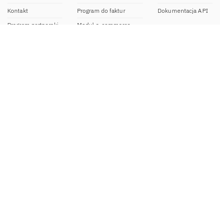
Kontakt
Program do faktur
Dokumentacja API
Program partnerski
Moduł e-commerce
Aplikacja dla NDG
CRM
Aplikacja mobilna
Kontakt
BOK IFIRMA
pon-pt. 9:00 – 20:00
bok@ifirma.pl
71 769 55 15
Biuro Rachunkowe
pon.-pt. 9:00 - 18:00
br@ifirma.pl
71 769 55 81
Sekretariat
pon.-pt. 9:00 - 16:00