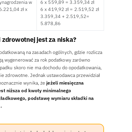
ynagrodzenia w
6 x 559,89 = 3.359,34 zł
6.221,04 zł x
6 x 419,92 zł = 2.519,52 zł
3.359,34 + 2.519,52=
5.878,86
 zdrowotnej jest za niska?
odatkowaną na zasadach ogólnych, gdzie rozlicza
ogą wygenerować za rok podatkowy zarówno
zypadku skoro nie ma dochodu do opodatkowania,
enie zdrowotne. Jednak ustawodawca przewidział
dnoznacznie wynika, że
jeżeli miesięczna
est niższa od kwoty minimalnego
kładkowego, podstawę wymiaru składki na
.