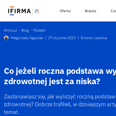
Oferta
Branże
Ce
ifirma.pl
Blog
Podatki
Małgorzata Jagusiak
|
27 stycznia 2023
|
8 minut czytania
Co jeżeli roczna podstawa w
zdrowotnej jest za niska?
Zastanawiasz się, jak wyliczyć roczną podsta
zdrowotnej? Dobrze trafiłeś, w dzisiejszym art
temat.