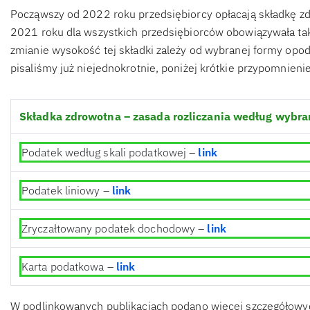
Począwszy od 2022 roku przedsiębiorcy opłacają składkę z
2021 roku dla wszystkich przedsiębiorców obowiązywała ta
zmianie wysokość tej składki zależy od wybranej formy o
pisaliśmy już niejednokrotnie, poniżej krótkie przypomnienie
Składka zdrowotna – zasada rozliczania według wybra
Podatek według skali podatkowej –
link
Podatek liniowy –
link
Zryczałtowany podatek dochodowy –
link
Karta podatkowa –
link
W podlinkowanych publikacjach podano więcej szczegółowych 