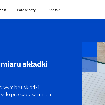
nnik
Baza wiedzy
Kontakt
ymiaru składki
wę wymiaru składki
ykule przeczytasz na ten