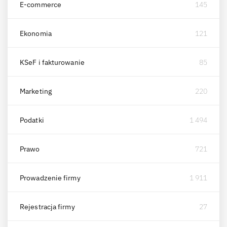
E-commerce
145
Ekonomia
121
KSeF i fakturowanie
85
Marketing
220
Podatki
1 494
Prawo
721
Prowadzenie firmy
1 911
Rejestracja firmy
27