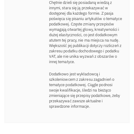
Chętnie dzieli się posiadaną wiedzą z
innymi, stara się ją przekazywać w
dostępnej dla każdego formie. Z pasja
poświęca się pisaniu artykułów o tematyce
podatkowej. Częste zmiany przepisów
wymagają otwartej głowy, kreatywności i
dużej elastyczności, co jest dodatkowym
atutem tej pracy, nie ma miejsca na nudę.
Większość jej publikacji dotyczy rozliczeń z
zakresu podatku dochodowego i podatku
VAT, ale nie unika wyzwań z obszarów o
innej tematyce.
Dodatkowo jest wykładowcą i
szkoleniowcem z zakresu zagadnień o
tematyce podatkowej. Ciągle podnosi
swoje kwalifikacje, śledzi na bieżąco
zmieniające się przepisy podatkowe, żeby
przekazywać zawsze aktualne i
sprawdzone informacje.