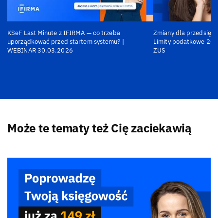
KSeF Last Minute z IFIRMA — co trzeba
Zmiany dla przedsiębi
uporządkować przed startem systemu? |
Limity podatkowe 202
WEBINAR 30.03.2026
ZUS
Może te tematy też Cię zaciekawią