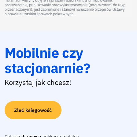
Mobilnie czy
stacjonarnie?
Korzystaj jak chcesz!
Zleć księgowość
Pobierz
darmową
aplikację mobilną