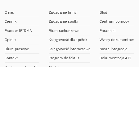
O nas
Zakładanie firmy
Blog
Cennik
Zakładanie spółki
Centrum pomocy
Praca w IFIRMA
Biuro rachunkowe
Poradniki
Opinie
Księgowość dla spółek
Wzory dokumentów
Biuro prasowe
Księgowość internetowa
Nasze integracje
Kontakt
Program do faktur
Dokumentacja API
Program partnerski
Moduł e-commerce
Aplikacja dla NDG
CRM
Aplikacja mobilna
Kontakt
BOK IFIRMA
pon-pt. 9:00 – 20:00
bok@ifirma.pl
71 769 55 15