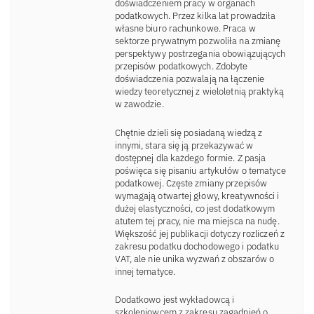
doświadczeniem pracy w organach
podatkowych. Przez kilka lat prowadziła
własne biuro rachunkowe. Praca w
sektorze prywatnym pozwoliła na zmianę
perspektywy postrzegania obowiązujących
przepisów podatkowych. Zdobyte
doświadczenia pozwalają na łączenie
wiedzy teoretycznej z wieloletnią praktyką
w zawodzie.
Chętnie dzieli się posiadaną wiedzą z
innymi, stara się ją przekazywać w
dostępnej dla każdego formie. Z pasja
poświęca się pisaniu artykułów o tematyce
podatkowej. Częste zmiany przepisów
wymagają otwartej głowy, kreatywności i
dużej elastyczności, co jest dodatkowym
atutem tej pracy, nie ma miejsca na nudę.
Większość jej publikacji dotyczy rozliczeń z
zakresu podatku dochodowego i podatku
VAT, ale nie unika wyzwań z obszarów o
innej tematyce.
Dodatkowo jest wykładowcą i
szkoleniowcem z zakresu zagadnień o