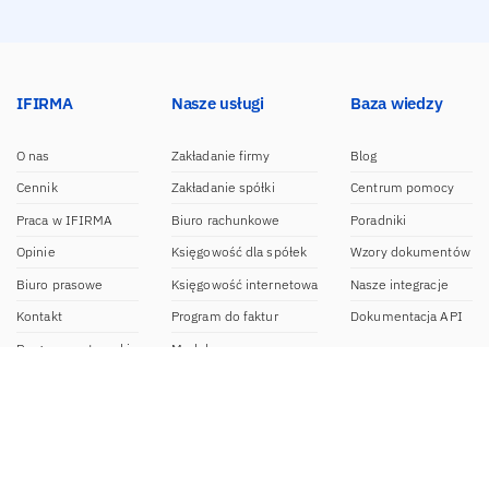
IFIRMA
Nasze usługi
Baza wiedzy
O nas
Zakładanie firmy
Blog
Cennik
Zakładanie spółki
Centrum pomocy
Praca w IFIRMA
Biuro rachunkowe
Poradniki
Opinie
Księgowość dla spółek
Wzory dokumentów
Biuro prasowe
Księgowość internetowa
Nasze integracje
Kontakt
Program do faktur
Dokumentacja API
Program partnerski
Moduł e-commerce
Aplikacja dla NDG
CRM
Aplikacja mobilna
Kontakt