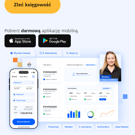
Zleć księgowość
Pobierz
darmową
aplikację mobilną