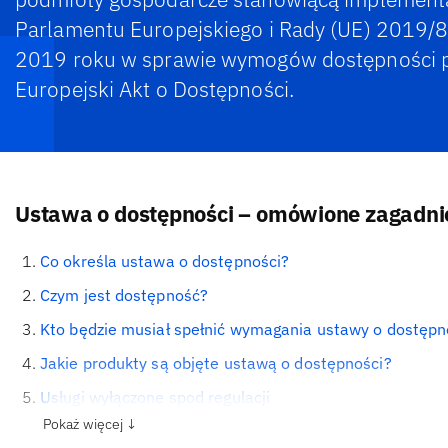
Parlamentu Europejskiego i Rady (UE) 2019/8
2019 roku w sprawie wymogów dostępności pr
Europejski Akt o Dostępności.
Ustawa o dostępności – omówione zagadni
Co określa ustawa o dostępności?
Czym jest dostępność?
Kto będzie musiał spełnić wymagania ustawy o dostępn
Jakie produkty są objęte ustawą o dostępności?
Usługi wyłączone spod regulacji
Pokaż więcej ↓