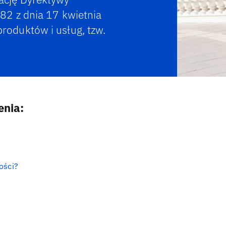
82 z dnia 17 kwietnia
oduktów i usług, tzw.
enia:
ości?