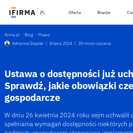
Oferta
Branże
Ce
ifirma.pl
Blog
Prawo
Adrianna Glapiak
|
8 lipca 2024
|
20 minut czytania
Ustawa o dostępności już uc
Sprawdź, jakie obowiązki cz
gospodarcze
W dniu 26 kwietnia 2024 roku sejm uchwalił 
spełniania wymagań dostępności niektórych p
podmioty gospodarcze stanowiącą implement