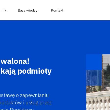
nnik
Baza wiedzy
Kontakt
hwalona!
ekają podmioty
ustawę o zapewnianiu
roduktów i usług przez
ację Dyrektywy