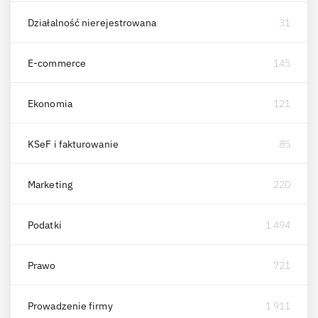
Działalność nierejestrowana
31
E-commerce
145
Ekonomia
121
KSeF i fakturowanie
85
Marketing
220
Podatki
1 494
Prawo
721
Prowadzenie firmy
1 911