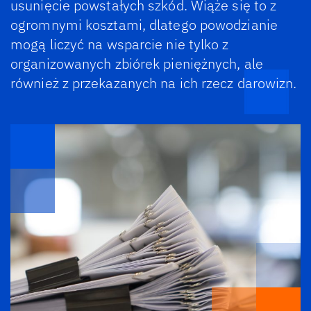
usunięcie powstałych szkód. Wiąże się to z
ogromnymi kosztami, dlatego powodzianie
mogą liczyć na wsparcie nie tylko z
organizowanych zbiórek pieniężnych, ale
również z przekazanych na ich rzecz darowizn.