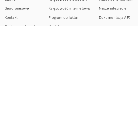
Biuro prasowe
Księgowość internetowa
Nasze integracje
Kontakt
Program do faktur
Dokumentacja API
Program partnerski
Moduł e-commerce
Aplikacja dla NDG
CRM
Aplikacja mobilna
Kontakt
BOK IFIRMA
pon-pt. 9:00 – 20:00
bok@ifirma.pl
71 769 55 15
Biuro Rachunkowe
pon.-pt. 9:00 - 18:00
br@ifirma.pl
71 769 55 81
Sekretariat