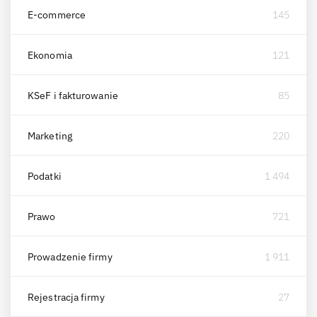
E-commerce
145
Ekonomia
121
KSeF i fakturowanie
85
Marketing
220
Podatki
1 494
Prawo
721
Prowadzenie firmy
1 911
Rejestracja firmy
27