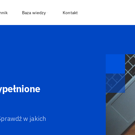
nnik
Baza wiedzy
Kontakt
ypełnione
Sprawdź w jakich