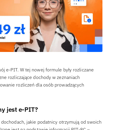
j e-PIT. W tej nowej formule były rozliczane
zne rozliczające dochody w zeznaniach
owanie rozliczeń dla osób prowadzących
y jest e-PIT?
 dochodach, jakie podatnicy otrzymują od swoich
zane jest na podstawie informacji PIT-8C –