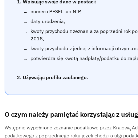
Wpisując swoje dane w postaci:
numeru PESEL lub NIP,
daty urodzenia,
kwoty przychodu z zeznania za poprzedni rok p
2018,
kwoty przychodu z jednej z informacji otrzyman
potwierdza się kwotą nadpłaty/podatku do zapła
Używając profilu zaufanego.
O czym należy pamiętać korzystając z usług
Wstępnie wypełnione zeznanie podatkowe przez Krajową Adm
podatkowego z poprzedniego roku jeżeli chodzi o ulgi podat