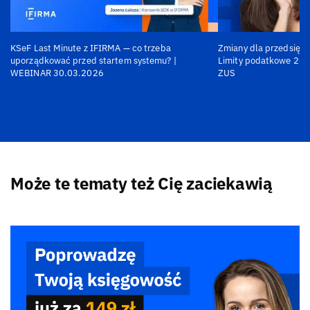
KSeF Last Minute z IFIRMA — co trzeba
Zmiany dla przedsiębi
uporządkować przed startem systemu? |
Limity podatkowe 202
WEBINAR 30.03.2026
ZUS
Może te tematy też Cię zaciekawią