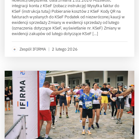
Nowości/ulepszenia: data zmiana 1.02.2026 Możliwość
integracji konta z KSeF (zobacz instrukcję) Wysyłka faktur do
KSeF (instrukcja tutaj) Pobieranie kosztów z KSeF Kody QR na
fakturach wysłanych do KSeF Podatek od niezwróconej kaucji w
ewidencji sprzedaży Zmiany w ewidencji sprzedaży od lutego
(oznaczenia dotyczące KSeF, wyświetlanie nr. KSeF) Zmiany w
ewidencji zakupów od lutego dotyczące KSeF […]
Zespół IFIRMA
|
2 lutego 2026