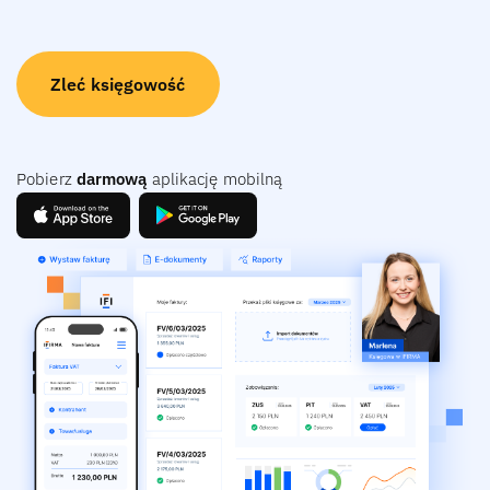
Zleć księgowość
Pobierz
darmową
aplikację mobilną