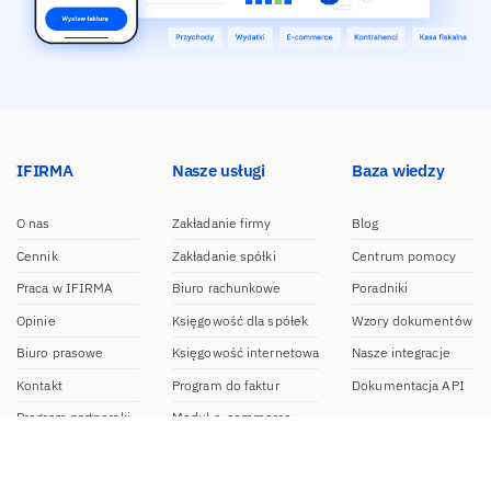
IFIRMA
Nasze usługi
Baza wiedzy
O nas
Zakładanie firmy
Blog
Cennik
Zakładanie spółki
Centrum pomocy
Praca w IFIRMA
Biuro rachunkowe
Poradniki
Opinie
Księgowość dla spółek
Wzory dokumentów
Biuro prasowe
Księgowość internetowa
Nasze integracje
Kontakt
Program do faktur
Dokumentacja API
Program partnerski
Moduł e-commerce
Aplikacja dla NDG
CRM