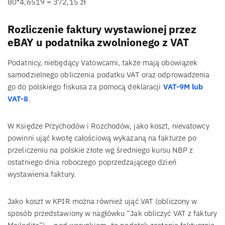
80*4,6519 = 372,15 zł
Rozliczenie faktury wystawionej przez
eBAY u podatnika zwolnionego z VAT
Podatnicy, niebędący Vatowcami, także mają obowiązek
samodzielnego obliczenia podatku VAT oraz odprowadzenia
go do polskiego fiskusa za pomocą deklaracji
VAT-9M lub
VAT-8
.
W Księdze Przychodów i Rozchodów, jako koszt, nievatowcy
powinni ująć kwotę całościową wykazaną na fakturze po
przeliczeniu na polskie złote wg średniego kursu NBP z
ostatniego dnia roboczego poprzedzającego dzień
wystawienia faktury.
Jako koszt w KPIR można również ująć VAT (obliczony w
sposób przedstawiony w nagłówku “Jak obliczyć VAT z faktury