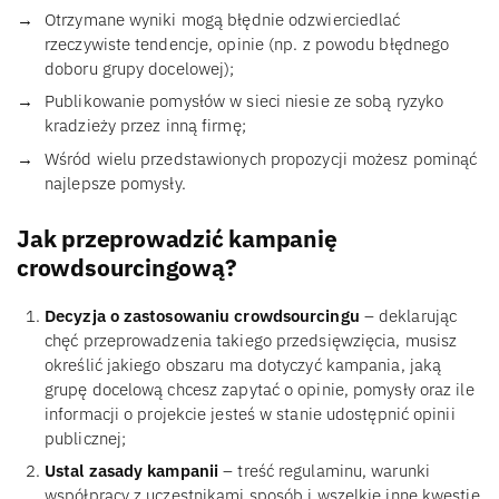
Otrzymane wyniki mogą błędnie odzwierciedlać
rzeczywiste tendencje, opinie (np. z powodu błędnego
doboru grupy docelowej);
Publikowanie pomysłów w sieci niesie ze sobą ryzyko
kradzieży przez inną firmę;
Wśród wielu przedstawionych propozycji możesz pominąć
najlepsze pomysły.
Jak przeprowadzić kampanię
crowdsourcingową?
Decyzja o zastosowaniu crowdsourcingu
– deklarując
chęć przeprowadzenia takiego przedsięwzięcia, musisz
określić jakiego obszaru ma dotyczyć kampania, jaką
grupę docelową chcesz zapytać o opinie, pomysły oraz ile
informacji o projekcie jesteś w stanie udostępnić opinii
publicznej;
Ustal zasady kampanii
– treść regulaminu, warunki
współpracy z uczestnikami sposób i wszelkie inne kwestie