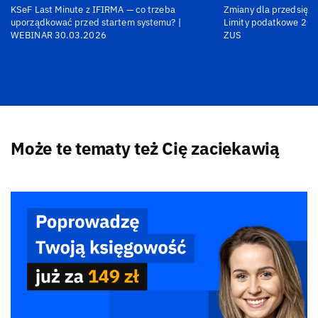
KSeF Last Minute z IFIRMA — co trzeba
Zmiany dla przedsiębi
uporządkować przed startem systemu? |
Limity podatkowe 202
WEBINAR 30.03.2026
ZUS
Może te tematy też Cię zaciekawią