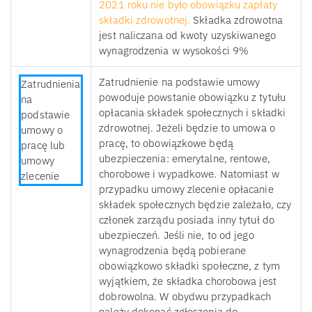
2021 roku nie było obowiązku zapłaty
składki zdrowotnej.
Składka zdrowotna
jest naliczana od kwoty uzyskiwanego
wynagrodzenia w wysokości 9%
Zatrudnienie na podstawie umowy
Zatrudnienia
powoduje powstanie obowiązku z tytułu
na
opłacania składek społecznych i składki
podstawie
zdrowotnej. Jeżeli będzie to umowa o
umowy o
pracę, to obowiązkowe będą
pracę lub
ubezpieczenia: emerytalne, rentowe,
umowy
chorobowe i wypadkowe. Natomiast w
zlecenie
przypadku umowy zlecenie opłacanie
składek społecznych będzie zależało, czy
członek zarządu posiada inny tytuł do
ubezpieczeń. Jeśli nie, to od jego
wynagrodzenia będą pobierane
obowiązkowo składki społeczne, z tym
wyjątkiem, że składka chorobowa jest
dobrowolna. W obydwu przypadkach
należy dokonać zgłoszenia do