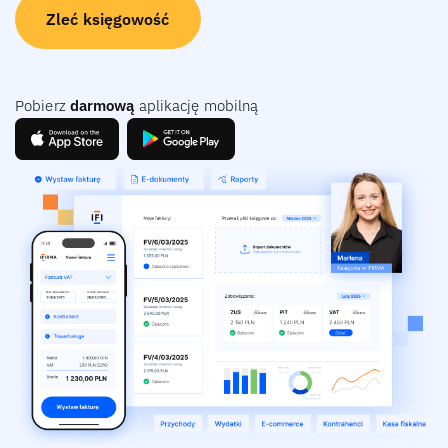
Zleć księgowość
Pobierz
darmową
aplikację mobilną