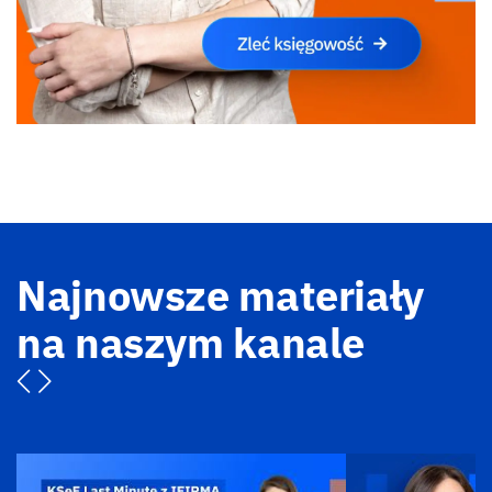
Najnowsze materiały
na naszym kanale