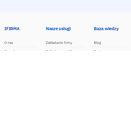
IFIRMA
Nasze usługi
Baza wiedzy
O nas
Zakładanie firmy
Blog
Cennik
Zakładanie spółki
Centrum pomocy
Praca w IFIRMA
Biuro rachunkowe
Poradniki
Opinie
Księgowość dla spółek
Wzory dokumentów
Biuro prasowe
Księgowość internetowa
Nasze integracje
Kontakt
Program do faktur
Dokumentacja API
Program partnerski
Moduł e-commerce
Aplikacja dla NDG
CRM
Aplikacja mobilna
Kontakt