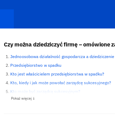
Czy można dziedziczyć firmę – omówione z
Jednoosobowa działalność gospodarcza a dziedziczenie
Przedsiębiorstwo w spadku
Kto jest właścicielem przedsiębiorstwa w spadku?
Kto, kiedy i jak może powołać zarządcę sukcesyjnego?
Kto może być zarządcą sukcesyjnym?
Pokaż więcej ↓