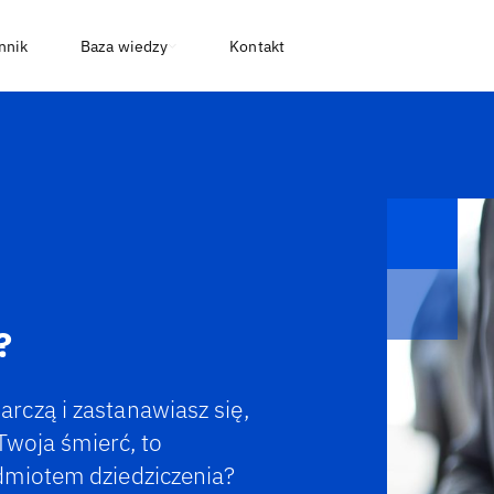
nnik
Baza wiedzy
Kontakt
?
czą i zastanawiasz się,
Twoja śmierć, to
dmiotem dziedziczenia?