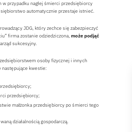
m w przypadku nagłej śmierci przedsiębiorcy
iębiorstwo automatycznie przestaje istnieć.
rowadzący JDG, który zechce się zabezpieczyć
iu” firma zostanie odziedziczona,
może podjąć
arząd sukcesyjny.
zedsiębiorstwem osoby fizycznej i innych
e następujące kwestie:
rzedsiębiorcy;
rci przedsiębiorcy;
twie małżonka przedsiębiorcy po śmierci tego
ywaną działalnością gospodarczą.