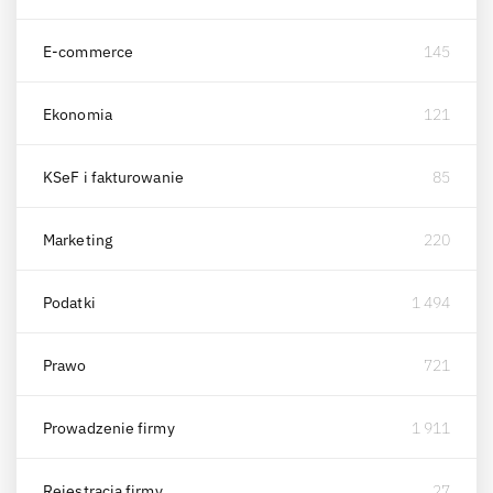
E-commerce
145
Ekonomia
121
KSeF i fakturowanie
85
Marketing
220
Podatki
1 494
Prawo
721
Prowadzenie firmy
1 911
Rejestracja firmy
27