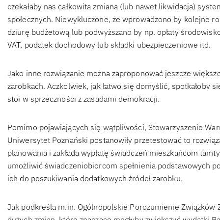
czekałaby nas całkowita zmiana (lub nawet likwidacja) sys
społecznych. Niewykluczone, że wprowadzono by kolejne r
dziurę budżetową lub podwyższano by np. opłaty środowisk
VAT, podatek dochodowy lub składki ubezpieczeniowe itd.
Jako inne rozwiązanie można zaproponować jeszcze większ
zarobkach. Aczkolwiek, jak łatwo się domyślić, spotkałoby 
stoi w sprzeczności z zasadami demokracji.
Pomimo pojawiających się wątpliwości, Stowarzyszenie Wa
Uniwersytet Poznański postanowiły przetestować to rozwiąza
planowania i zakłada wypłatę świadczeń mieszkańcom tamty
umożliwić świadczeniobiorcom spełnienia podstawowych po
ich do poszukiwania dodatkowych źródeł zarobku.
Jak podkreśla m.in. Ogólnopolskie Porozumienie Związków
dużych zmian, które znacząco mogłyby zwiększyć wydatki Pań