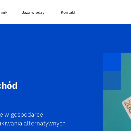
nnik
Baza wiedzy
Kontakt
chód
ce w gospodarce
ukiwania alternatywnych