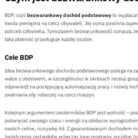
BDP, czyli
bezwarunkowy dochód podstawowy
to wypłacan
kwota pieniężna na rzecz obywateli. Jej suma powinna zap
potrzeb człowieka. Tymczasem bezwarunkowość oznacza, że ni
taka płatność przysługuje każdej osobie.
Cele BDP
Idea bezwarunkowego dochodu podstawowego polega na za
walce z ubóstwem, w szczególności w okresach recesji gospo
odpowiedź na postępującą automatyzację pracy i rozwój tech
zwalniania siły roboczej na rzecz maszyn.
Kolejnym argumentem zwolenników BDP jest wolność – posia
poświęcać swojego czasu i energii na zdobycie wynagrodzeni
swoich celów, rozrywkę itd. Z gwarantowanym dochodem mi
świadczenia zastąpiłoby wówczas inne programy socjalne (np