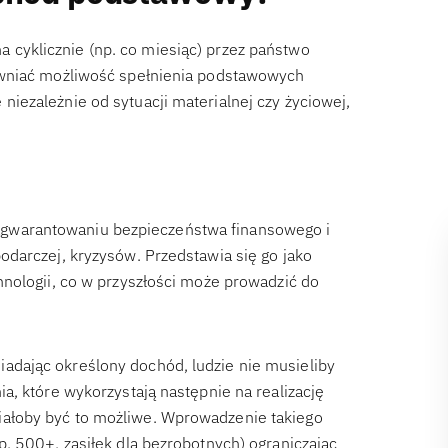
a cyklicznie (np. co miesiąc) przez państwo
ewniać możliwość spełnienia podstawowych
ezależnie od sytuacji materialnej czy życiowej,
gwarantowaniu bezpieczeństwa finansowego i
darczej, kryzysów. Przedstawia się go jako
nologii, co w przyszłości może prowadzić do
dając określony dochód, ludzie nie musieliby
a, które wykorzystają następnie na realizację
ałoby być to możliwe. Wprowadzenie takiego
. 500+, zasiłek dla bezrobotnych) ograniczając