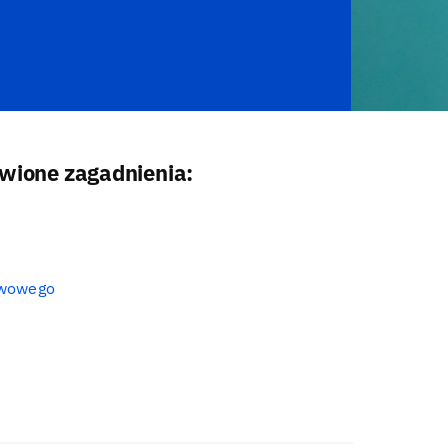
ione zagadnienia:
awowego