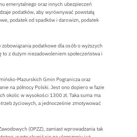
temu emerytalnego oraz innych ubezpieczeń
odzaje podatków, aby wyrównywać powstałą
owe, podatek od spadków i darowizn, podatek
e zobowiązania podatkowe dla osób o wyższych
się to z dużym niezadowoleniem społeczeństwa i
rmińsko-Mazurskich Gmin Pogranicza oraz
nie na północy Polski. Jest ono dopiero w fazie
ch okolic w wysokości 1300 zł. Taka suma ma
trzeb życiowych, a jednocześnie zmotywować
 Zawodowych (OPZZ), zamiast wprowadzania tak
stwa, warto skupić się na ulepszeniu już