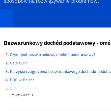
sposobów na rozwiązywanie problemów.
Bezwarunkowy dochód podstawowy - omów
Czym jest bezwarunkowy dochód podstawowy?
Cele BDP
Korzyści i zagrożenia bezwarunkowego dochodu podst
BDP w Polsce
BDP w Finlandii
Pokaż więcej ↓