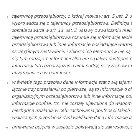
tajemnicę przedsiębiorcy, o której mowa w art. 5 ust. 2 u
wyprowadza się z tajemnicy przedsiębiorstwa. Definicja 
została zawarta w art. 11 ust. 2 ustawy o zwalczaniu nie
tajemnicę przedsiębiorstwa rozumie się informacje techn
przedsiębiorstwa lub inne informacje posiadające wartoś
szczególnym zestawieniu i zbiorze ich elementów nie 
się tym rodzajem informacji albo nie są łatwo dostępne d
informacji lub rozporządzania nimi podjął, przy zachowani
utrzymania ich w poufności;
w świetle tego przepisu dane informacje stanowią tajemni
łącznie trzy przesłanki: po pierwsze, są to informacje o
organizacyjnym przedsiębiorstwa lub inne informacje pos
informacje poufne, tzn. nie zostały ujawnione do wiadomo
niezbędne działania w celu zachowania poufności takich i
wskazanych przesłanek dyskwalifikuje daną informację j
omawiane pojęcia w zasadzie pokrywają się zakresowo, c