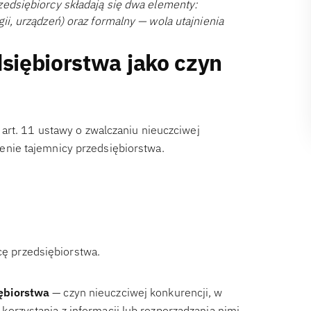
zedsiębiorcy składają się dwa elementy:
ii, urządzeń) oraz formalny — wola utajnienia
siębiorstwa jako czyn
z art. 11 ustawy o zwalczaniu nieuczciwej
enie tajemnicy przedsiębiorstwa.
cę przedsiębiorstwa.
iębiorstwa
— czyn nieuczciwej konkurencji, w
orzystania z informacji lub rozporządzania nimi