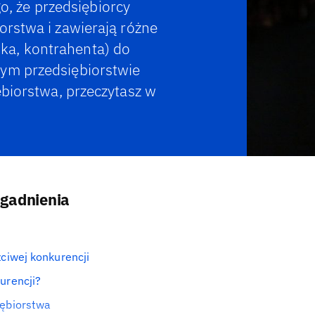
 że przedsiębiorcy
orstwa i zawierają różne
ka, kontrahenta) do
mym przedsiębiorstwie
ębiorstwa, przeczytasz w
agadnienia
ciwej konkurencji
urencji?
iębiorstwa