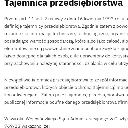
Tajemnica przedsiębiorstwa
Przepis art. 11 ust. 2 ustawy z dnia 16 kwietnia 1993 roku 
definicję tajemnicy przedsiębiorstwa. Zgodnie zatem z powo
rozumie się informacje techniczne, technologiczne, organiza
posiadające wartość gospodarczą, które albo jako całość, al
elementów, nie są powszechnie znane osobom zwykle zajmuj
łatwo dostępne dla takich osób, o ile uprawniony do korzysta
przy zachowaniu należytej staranności, działania w celu utrz
Niewątpliwie tajemnica przedsiębiorstwa to zespół informa
przedsiębiorstwa, których objęcie ochroną (tajemnicą) ma 
konsekwencjami. Zatem przez tajemnicę przedsiębiorstwa 
publicznej informacje poufne danego przedsiębiorstwa (firm
W wyroku Wojewódzkiego Sądu Administracyjnego w Olsztynie 
769/23 wskazano, że: