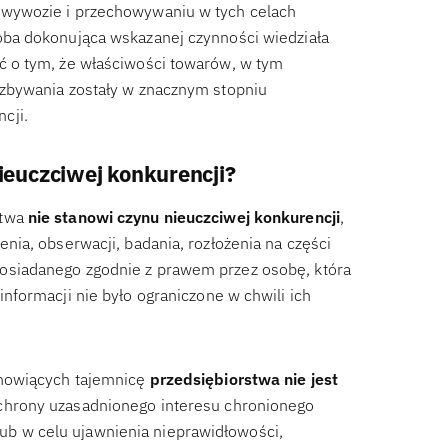
, wywozie i przechowywaniu w tych celach
soba dokonująca wskazanej czynności wiedziała
eć o tym, że właściwości towarów, w tym
b zbywania zostały w znacznym stopniu
cji.
ieuczciwej konkurencji?
stwa
nie stanowi czynu nieuczciwej konkurencji
,
enia, obserwacji, badania, rozłożenia na części
posiadanego zgodnie z prawem przez osobę, która
informacji nie było ograniczone w chwili ich
anowiących tajemnicę
przedsiębiorstwa nie jest
 ochrony uzasadnionego interesu chronionego
b w celu ujawnienia nieprawidłowości,