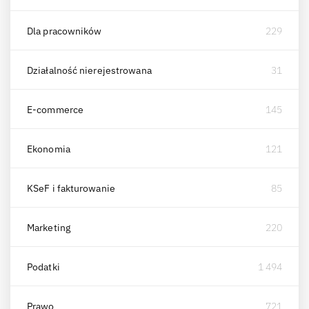
Dla pracowników
229
Działalność nierejestrowana
31
E-commerce
145
Ekonomia
121
KSeF i fakturowanie
85
Marketing
220
Podatki
1 494
Prawo
721