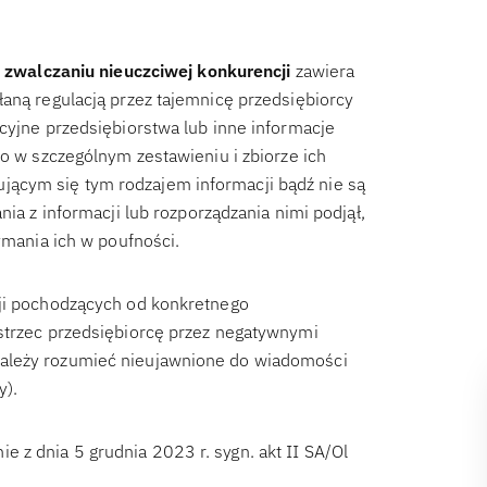
o
zwalczaniu nieuczciwej konkurencji
zawiera
łaną regulacją przez tajemnicę przedsiębiorcy
cyjne przedsiębiorstwa lub inne informacje
bo w szczególnym zestawieniu i zbiorze ich
ącym się tym rodzajem informacji bądź nie są
nia z informacji lub rozporządzania nimi podjął,
ymania ich w poufności.
cji pochodzących od konkretnego
ustrzec przedsiębiorcę przez negatywnymi
należy rozumieć nieujawnione do wiadomości
y).
z dnia 5 grudnia 2023 r. sygn. akt II SA/Ol