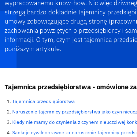
wypracowanemu know-how. Nic więc dziwnego,
strzegą bardzo dokładnie tajemnicy przedsiębi
umowy zobowiązujące drugą stronę (pracowni
zachowania powziętych o przedsiębiorcy i sa
informacji. O tym, czym jest tajemnica przedsi
poniższym artykule.
Tajemnica przedsiębiorstwa - omówione z
Tajemnica przedsiębiorstwa
Naruszenie tajemnicy przedsiębiorstwa jako czyn nieucz
Kiedy nie mamy do czynienia z czynem nieuczciwej konk
Sankcje cywilnoprawne za naruszenie tajemnicy przeds