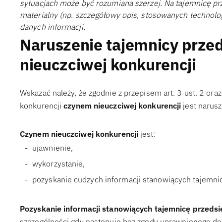
sytuacjach może być rozumiana szerzej. Na tajemnicę pr
materialny (np. szczegółowy opis, stosowanych technolog
danych informacji.
Naruszenie tajemnicy przed
nieuczciwej konkurencji
Wskazać należy, że zgodnie z przepisem art. 3 ust. 2 ora
konkurencji
czynem nieuczciwej konkurencji
jest narusz
Czynem nieuczciwej konkurencji
jest:
ujawnienie,
wykorzystanie,
pozyskanie cudzych informacji stanowiących tajemni
Pozyskanie informacji stanowiących tajemnicę przeds
szczególności gdy następuje bez zgody uprawnionego do k