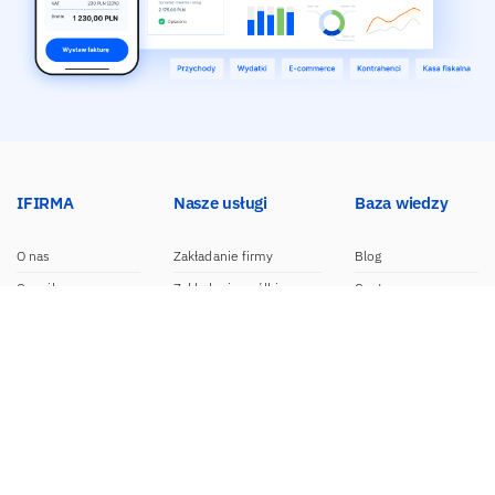
IFIRMA
Nasze usługi
Baza wiedzy
O nas
Zakładanie firmy
Blog
Cennik
Zakładanie spółki
Centrum pomocy
Praca w IFIRMA
Biuro rachunkowe
Poradniki
Opinie
Księgowość dla spółek
Wzory dokumentów
Biuro prasowe
Księgowość internetowa
Nasze integracje
Kontakt
Program do faktur
Dokumentacja API
Program partnerski
Moduł e-commerce
Aplikacja dla NDG