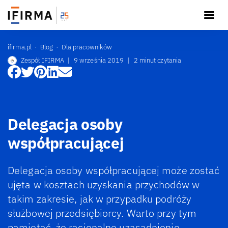
ifirma.pl
Blog
Dla pracowników
Zespół IFIRMA
|
9 września 2019
|
2 minut czytania
Delegacja osoby
współpracującej
Delegacja osoby współpracującej może zostać
ujęta w kosztach uzyskania przychodów w
takim zakresie, jak w przypadku podróży
służbowej przedsiębiorcy. Warto przy tym
pamiętać, że racjonalne uzasadnienie