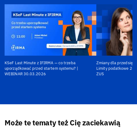
KSeF Last Minute z IFIRMA — co trzeba
Zmiany dla przedsiębi
uporządkować przed startem systemu? |
Limity podatkowe 202
WEBINAR 30.03.2026
ZUS
Może te tematy też Cię zaciekawią