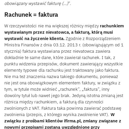
obowiązany wystawić fakturę (…)
”.
Rachunek = faktura
W rzeczywistości nie ma większej różnicy między
rachunkiem
wystawianym przez nievatowca, a fakturą, którą musi
wystawić na życzenie klienta.
Zgodnie z Rozporządzeniem
Ministra Finansów z dnia 03.12. 2013 r. (obowiązującym od 1
stycznia) faktura wystawiana przez nievatowca zawiera
dokładnie te same dane, które zawierał rachunek. I tak, z
punktu widzenia przepisów, dokument zawierający wszystkie
elementy typowe dla rachunku jest traktowany jako faktura.
Nie ma też znaczenia nazwa takiego dokumentu, ponieważ
nie jest ona obowiązkowym elementem faktury, w związku z
tym, w tytule może widnieć „rachunek”, „faktura”, inny
dowolny tytuł lub nawet jego brak. Jedyną istotna zmianą jest
różnica między rachunkiem, a fakturą dla czynności
zwolnionych z VAT. Faktura taka powinna zawierać podstawę
zwolnienia (przepis, z którego wynika zwolnienie VAT).
W
związku z prośbami klientów ifirma.pl, zmiany związane z
nowymi przepisami zostaną uwzględnione przy