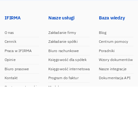
IFIRMA
Nasze usługi
Baza wiedzy
O nas
Zakładanie firmy
Blog
Cennik
Zakładanie spółki
Centrum pomocy
Praca w IFIRMA
Biuro rachunkowe
Poradniki
Opinie
Księgowość dla spółek
Wzory dokumentów
Biuro prasowe
Księgowość internetowa
Nasze integracje
Kontakt
Program do faktur
Dokumentacja API
Program partnerski
Moduł e-commerce
Aplikacja dla NDG
CRM
Aplikacja mobilna
Kontakt
BOK IFIRMA