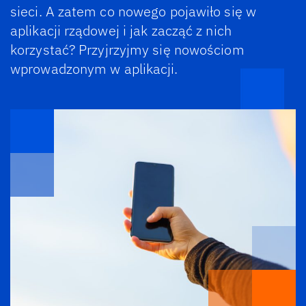
sieci. A zatem co nowego pojawiło się w
aplikacji rządowej i jak zacząć z nich
korzystać? Przyjrzyjmy się nowościom
wprowadzonym w aplikacji.