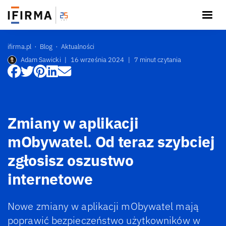
ifirma.pl
Blog
Aktualności
Adam Sawicki
|
16 września 2024
|
7 minut czytania
Zmiany w aplikacji
mObywatel. Od teraz szybciej
zgłosisz oszustwo
internetowe
Nowe zmiany w aplikacji mObywatel mają
poprawić bezpieczeństwo użytkowników w