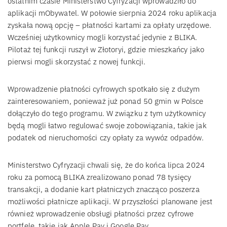
ostatnim czasie Ministerstwo Cyfryzacji wprowadziło do
aplikacji mObywatel. W połowie sierpnia 2024 roku aplikacja
zyskała nową opcję – płatności kartami za opłaty urzędowe.
Wcześniej użytkownicy mogli korzystać jedynie z BLIKA.
Pilotaż tej funkcji ruszył w Złotoryi, gdzie mieszkańcy jako
pierwsi mogli skorzystać z nowej funkcji.
Wprowadzenie płatności cyfrowych spotkało się z dużym
zainteresowaniem, ponieważ już ponad 50 gmin w Polsce
dołączyło do tego programu. W związku z tym użytkownicy
będą mogli łatwo regulować swoje zobowiązania, takie jak
podatek od nieruchomości czy opłaty za wywóz odpadów.
Ministerstwo Cyfryzacji chwali się, że do końca lipca 2024
roku za pomocą BLIKA zrealizowano ponad 78 tysięcy
transakcji, a dodanie kart płatniczych znacząco poszerza
możliwości płatnicze aplikacji. W przyszłości planowane jest
również wprowadzenie obsługi płatności przez cyfrowe
portfele, takie jak Apple Pay i Google Pay.